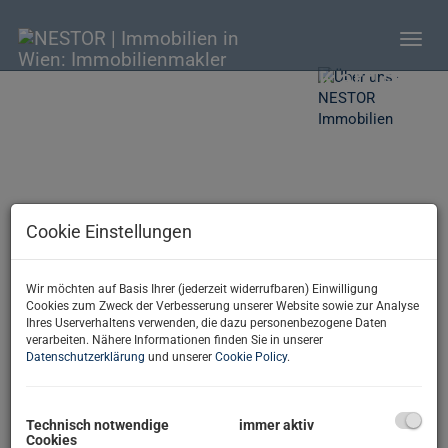
Navig
Karriere
- NESTOR Immobilien
Bereit für den nächsten
Cookie Einstellungen
Karriereschritt in der
Immobilienbranche?
Wir möchten auf Basis Ihrer (jederzeit widerrufbaren) Einwilligung
Cookies zum Zweck der Verbesserung unserer Website sowie zur Analyse
Ihres Userverhaltens verwenden, die dazu personenbezogene Daten
verarbeiten. Nähere Informationen finden Sie in unserer
Die letzten Jahre haben gezeigt:
Flexibilität, Digitalisierung
Datenschutzerklärung
und unserer
Cookie Policy
.
und persönliche Nähe
schließen sich nicht aus – im Gegenteil.
Bei
NESTOR Immobilien
setzen wir auf moderne Formen der
Zusammenarbeit: Ob per Videocall, Telefon oder E-Mail – wir
Technisch notwendige
immer aktiv
arbeiten effizient, ortsunabhängig und lösungsorientiert. Auch
Cookies
zeitlich
bleiben wir flexibel, um Talente und Lebensrealitäten