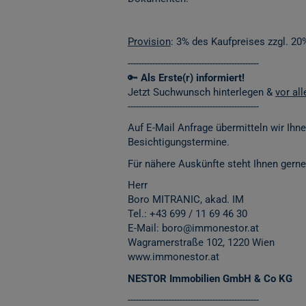
Provision
: 3% des Kaufpreises zzgl. 20
------------------------------------------------
🔑
Als Erste(r) informiert!
Jetzt Suchwunsch hinterlegen &
vor al
------------------------------------------------
Auf E-Mail Anfrage übermitteln wir Ihn
Besichtigungstermine.
Für nähere Auskünfte steht Ihnen gerne
Herr
Boro MITRANIC, akad. IM
Tel.: +43 699 / 11 69 46 30
E-Mail: boro@immonestor.at
Wagramerstraße 102, 1220 Wien
www.immonestor.at
NESTOR Immobilien GmbH & Co KG
------------------------------------------------