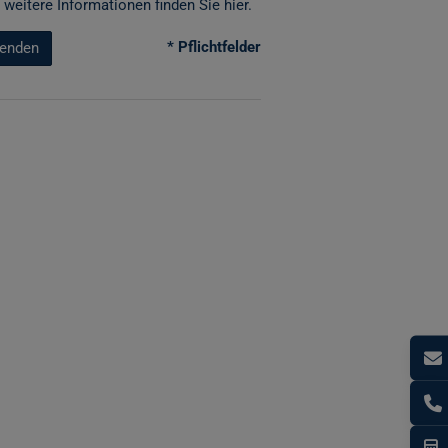
 weitere Informationen finden Sie
hier
.
* Pflichtfelder
enden
I