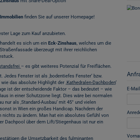
-Zinshaus
mit Share-Deal-Option
Immobilien
finden Sie auf unserer Homepage!
bester Lage zum Kauf anzubieten.
 handelt es sich um ein
Eck-Zinshaus
, welches um die
Straßenfassade überzeugt mit ihrer reichlichen
estuck.
standsfrei
– es gibt weiteres Potenzial für Freiflächen.
Anfr
rt. Jedes Fenster ist als ‚bodentiefes Fenster‘ bzw.
wie das absolute Highlight der ‚
Kathedralen-Dachboden
‘
E-Mail
ge ist der entscheidende Faktor – das bedeutet – wie
Haus in einer Schutzzone liegt. Dies wäre bei normalen
 nur als ‚Standard-Ausbau‘ mit 45° und vielen
 sonst in Wien ein großes Handicap. Nachdem der
Anred
h nichts zu ändern. Man hat ein absolutes Gefühl von
 Dachpool über dem Lift/Stiegenhaus ist nur ein
Vorn
estätigen die Umsetzbarkeit des fulminanten