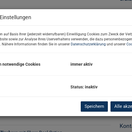
Einstellungen
Basi
n auf Basis Ihrer (jederzeit widerrufbaren) Einwilligung Cookies zum Zweck der Ve
Objekt
bsite sowie zur Analyse Ihres Userverhaltens verwenden, die dazu personenbezoge
Verma
. Nähere Informationen finden Sie in unserer
Datenschutzerklärung
und unserer
Coo
Objekt
Kaufp
h notwendige Cookies
immer aktiv
Nutzu
Fläch
Nutzf
Status: inaktiv
Grund
Verba
Bauja
Bauar
Speichern
Alle akz
Kont