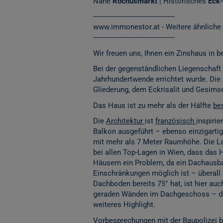
Nähe
Rochusmarkt
| Historisches
Eck
-----------------------------------------
www.immonestor.at
- Weitere ähnliche
-----------------------------------------
Wir freuen uns, Ihnen ein Zinshaus in 
Bei der gegenständlichen Liegenschaft
Jahrhundertwende errichtet wurde. Die 
Gliederung, dem Eckrisalit und Gesims
Das Haus ist zu mehr als der Hälfte
be
Die
Architektur
ist
französisch
inspirie
Balkon ausgeführt – ebenso einzigartig 
mit mehr als 7 Meter Raumhöhe. Die La
bei allen Top-Lagen in Wien, dass das 
Häusern ein Problem, da ein Dachausbau
Einschränkungen möglich ist – überall
Dachboden bereits 75° hat, ist hier auc
geraden Wänden im Dachgeschoss – der
weiteres Highlight.
Vorbesprechungen mit der Baupolizei b