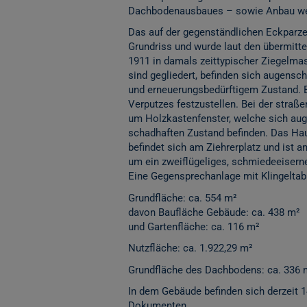
Dachbodenausbaues – sowie Anbau wei
Das auf der gegenständlichen Eckparze
Grundriss und wurde laut den übermitte
1911 in damals zeittypischer Ziegelma
sind gegliedert, befinden sich augensc
und erneuerungsbedürftigem Zustand. 
Verputzes festzustellen. Bei der straß
um Holzkastenfenster, welche sich aug
schadhaften Zustand befinden. Das Hau
befindet sich am Ziehrerplatz und ist a
um ein zweiflügeliges, schmiedeeiserne
Eine Gegensprechanlage mit Klingeltabl
Grundfläche: ca. 554 m²
davon Baufläche Gebäude: ca. 438 m²
und Gartenfläche: ca. 116 m²
Nutzfläche: ca. 1.922,29 m²
Grundfläche des Dachbodens: ca. 336 
In dem Gebäude befinden sich derzeit 
Dokumenten.