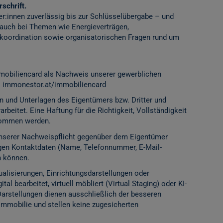
schrift.
er:innen zuverlässig bis zur Schlüsselübergabe – und
 auch bei Themen wie Energieverträgen,
ordination sowie organisatorischen Fragen rund um
mobiliencard als Nachweis unserer gewerblichen
:
immonestor.at/immobiliencard
n und Unterlagen des Eigentümers bzw. Dritter und
rbeitet. Eine Haftung für die Richtigkeit, Vollständigkeit
rnommen werden.
 unserer Nachweispflicht gegenüber dem Eigentümer
igen Kontaktdaten (Name, Telefonnummer, E-Mail-
n können.
alisierungen, Einrichtungsdarstellungen oder
l bearbeitet, virtuell möbliert (Virtual Staging) oder KI-
Darstellungen dienen ausschließlich der besseren
Immobilie und stellen keine zugesicherten