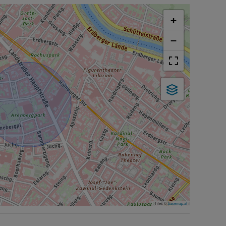
+
−
Tiles ©
basemap.at