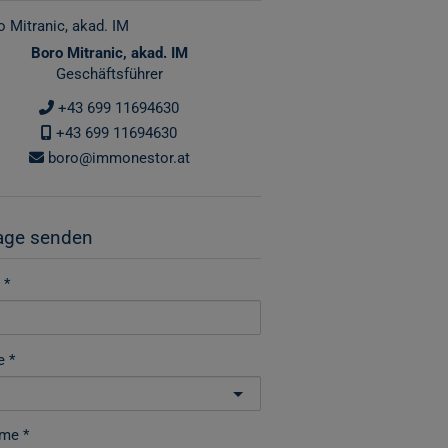
Boro Mitranic, akad. IM
Geschäftsführer
+43 699 11694630
+43 699 11694630
boro@immonestor.at
age senden
e
ame