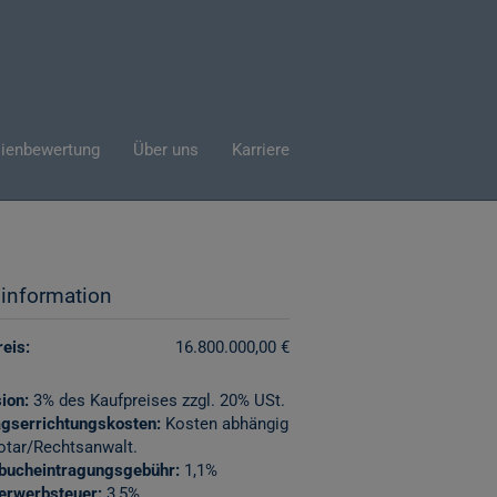
ienbewertung
Über uns
Karriere
sinformation
eis:
16.800.000,00 €
ion:
3% des Kaufpreises zzgl. 20% USt.
agserrichtungskosten:
Kosten abhängig
otar/Rechtsanwalt.
bucheintragungsgebühr:
1,1%
erwerbsteuer:
3,5%