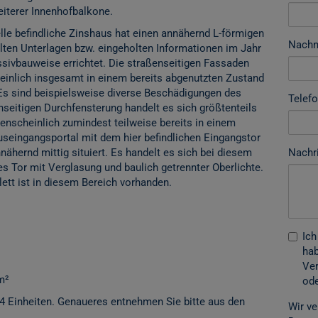
terer Innenhofbalkone.
lle befindliche Zinshaus hat einen annähernd L-förmigen
Nach
lten Unterlagen bzw. eingeholten Informationen im Jahr
ssivbauweise errichtet. Die straßenseitigen Fassaden
heinlich insgesamt in einem bereits abgenutzten Zustand
Es sind beispielsweise diverse Beschädigungen des
Telef
enseitigen Durchfensterung handelt es sich größtenteils
enscheinlich zumindest teilweise bereits in einem
seingangsportal mit dem hier befindlichen Eingangstor
Nachr
nnähernd mittig situiert. Es handelt es sich bei diesem
s Tor mit Verglasung und baulich getrennter Oberlichte.
ett ist in diesem Bereich vorhanden.
Ich
hab
Ver
m²
ode
14 Einheiten. Genaueres entnehmen Sie bitte aus den
Wir ve