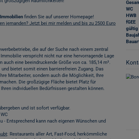
it großzügigen Räumlichkeiten!
Gesam
WC
HWB
Immobilien
finden Sie auf unserer Homepage!
fGEE
nen jemanden? Jetzt bei mir melden und bis zu 2500 Euro
gültig
Bauja
Bauar
Gewerbebetriebe, die auf der Suche nach einem zentral
 Immobilie verspricht nicht nur eine hervorragende Lage
Kont
rn auch eine beeindruckende Größe von ca. 185,14 m².
und bietet somit einen barrierefreien Zugang. Das
Ihre Mitarbeiter, sondern auch die Möglichkeit, Ihre
 machen. Die großzügige Fläche bietet Platz für
Ihren individuellen Bedürfnissen gestalten können.
bergeben und ist sofort verfügbar.
m WC
bau - Entsprechend kann nach eigenen Wünschen und
aubt
: Restaurants aller Art, Fast-Food, herkömmliche