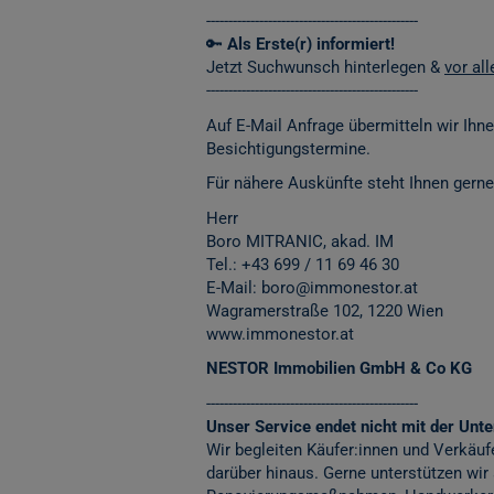
------------------------------------------------
🔑
Als Erste(r) informiert!
Jetzt Suchwunsch hinterlegen &
vor al
------------------------------------------------
Auf E-Mail Anfrage übermitteln wir Ihn
Besichtigungstermine.
Für nähere Auskünfte steht Ihnen gerne
Herr
Boro MITRANIC, akad. IM
Tel.: +43 699 / 11 69 46 30
E-Mail: boro@immonestor.at
Wagramerstraße 102, 1220 Wien
www.immonestor.at
NESTOR Immobilien GmbH & Co KG
------------------------------------------------
Unser Service endet nicht mit der Unter
Wir begleiten Käufer:innen und Verkäuf
darüber hinaus. Gerne unterstützen wir