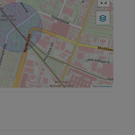
Tiles ©
basemap.at