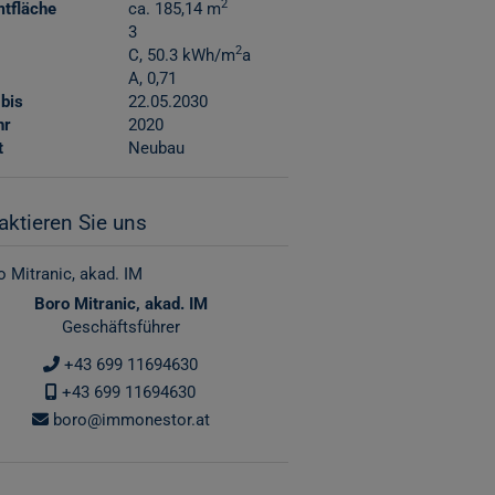
2
tfläche
ca. 185,14 m
3
2
C, 50.3 kWh/m
a
A, 0,71
 bis
22.05.2030
hr
2020
t
Neubau
aktieren Sie uns
Boro Mitranic, akad. IM
Geschäftsführer
+43 699 11694630
+43 699 11694630
boro@immonestor.at