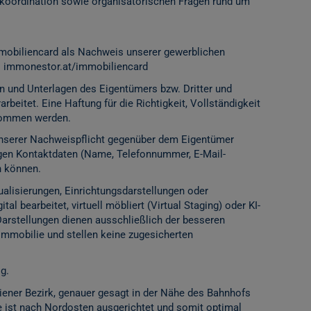
ordination sowie organisatorischen Fragen rund um
mobiliencard als Nachweis unserer gewerblichen
:
immonestor.at/immobiliencard
n und Unterlagen des Eigentümers bzw. Dritter und
rbeitet. Eine Haftung für die Richtigkeit, Vollständigkeit
rnommen werden.
 unserer Nachweispflicht gegenüber dem Eigentümer
igen Kontaktdaten (Name, Telefonnummer, E-Mail-
n können.
alisierungen, Einrichtungsdarstellungen oder
l bearbeitet, virtuell möbliert (Virtual Staging) oder KI-
Darstellungen dienen ausschließlich der besseren
Immobilie und stellen keine zugesicherten
g.
iener Bezirk, genauer gesagt in der Nähe des Bahnhofs
he ist nach Nordosten ausgerichtet und somit optimal