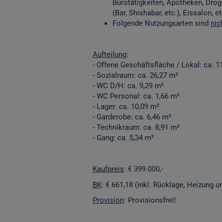
Bürotätigkeiten, Apotheken, Dr
(Bar, Shishabar, etc.), Eissalon, et
Folgende Nutzungsarten sind
nic
Aufteilung
:
- Offene Geschäftsfläche / Lokal: ca. 1
- Sozialraum: ca. 26,27 m²
- WC D/H: ca. 9,29 m²
- WC Personal: ca. 1,66 m²
- Lager: ca. 10,09 m²
- Garderobe: ca. 6,46 m²
- Technikraum: ca. 8,91 m²
- Gang: ca. 5,34 m²
Kaufpreis
: € 399.000,-
BK
: € 661,18 (inkl. Rücklage, Heizung
Provision
: Provisionsfrei!