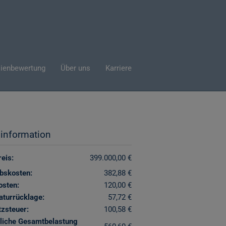
ienbewertung
Über uns
Karriere
sinformation
eis:
399.000,00 €
ebskosten:
382,88 €
osten:
120,00 €
aturrücklage:
57,72 €
zsteuer:
100,58 €
liche Gesamtbelastung