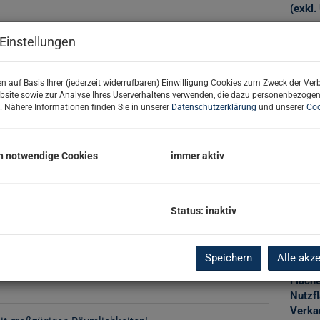
(exkl. 
Provis
Einstellungen
Vertr
von N
Grund
n auf Basis Ihrer (jederzeit widerrufbaren) Einwilligung Cookies zum Zweck der Ve
bsite sowie zur Analyse Ihres Userverhaltens verwenden, die dazu personenbezoge
Grund
. Nähere Informationen finden Sie in unserer
Datenschutzerklärung
und unserer
Coo
Basi
h notwendige Cookies
immer aktiv
Objekt
Zimm
Status: inaktiv
Verma
Objekt
Kaufp
Speichern
Alle akz
Nutzu
Fläch
Nutzf
Verka