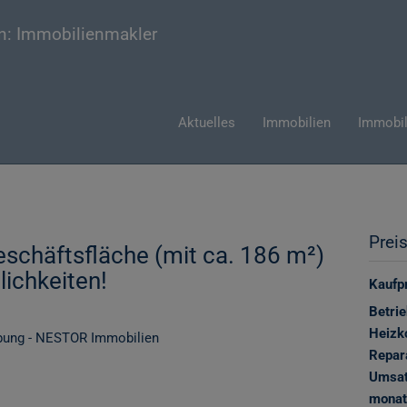
Aktuelles
Immobilien
Immobil
Prei
schäftsfläche (mit ca. 186 m²)
ichkeiten!
Kaufpr
Betri
Heizk
Repar
Umsat
monat