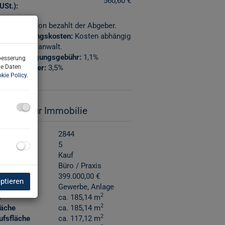
560,60 €
USt.):
ion:
Provision bezahlt der Abgeber.
agserrichtungskosten:
Kosten abhängig
otar/Rechtsanwalt.
bucheintragungsgebühr:
1,1%
rbesserung
ne Daten
erwerbsteuer:
3,5%
kie Policy
.
sdaten zur Immobilie
nr.
2844
er
5
rktungsart
Kauf
art
Büro / Praxis
reis
399.000,00 €
eptieren
ngsart
Gewerbe
Anlage
2
e
ca. 185,14 m
2
läche
ca. 185,14 m
2
ufsfläche
ca. 117,12 m