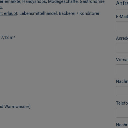
ogeriemärkte, Handyshops, Modegeschäfte, Gastronomie
Anfr
c.
ht erlaubt
: Lebensmittelhandel, Bäckerei / Konditorei
E-Mail
17,12 m²
Anred
Vorn
Nach
Telef
 und Warmwasser)
Nachr