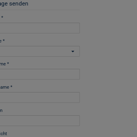
age senden
e
ame
name
on
icht