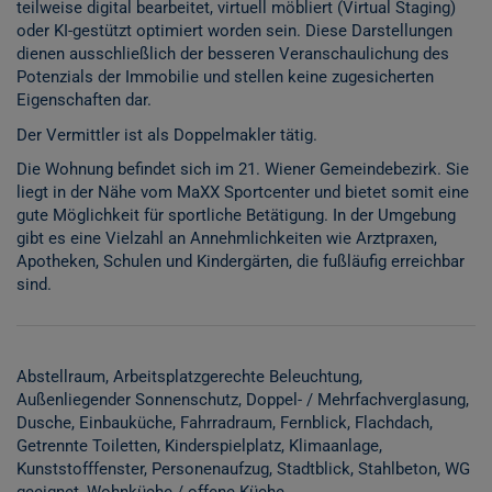
teilweise digital bearbeitet, virtuell möbliert (Virtual Staging)
oder KI-gestützt optimiert worden sein. Diese Darstellungen
dienen ausschließlich der besseren Veranschaulichung des
Potenzials der Immobilie und stellen keine zugesicherten
Eigenschaften dar.
Der Vermittler ist als Doppelmakler tätig.
Die Wohnung befindet sich im 21. Wiener Gemeindebezirk. Sie
liegt in der Nähe vom MaXX Sportcenter und bietet somit eine
gute Möglichkeit für sportliche Betätigung. In der Umgebung
gibt es eine Vielzahl an Annehmlichkeiten wie Arztpraxen,
Apotheken, Schulen und Kindergärten, die fußläufig erreichbar
sind.
Abstellraum
Arbeitsplatzgerechte Beleuchtung
Außenliegender Sonnenschutz
Doppel- / Mehrfachverglasung
Dusche
Einbauküche
Fahrradraum
Fernblick
Flachdach
Getrennte Toiletten
Kinderspielplatz
Klimaanlage
Kunststofffenster
Personenaufzug
Stadtblick
Stahlbeton
WG
geeignet
Wohnküche / offene Küche