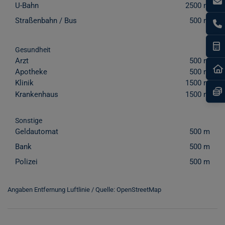
U-Bahn
2500 m
Straßenbahn / Bus
500 m
I
Gesundheit
Arzt
500 m
Apotheke
500 m
Klinik
1500 m
Krankenhaus
1500 m
Sonstige
Geldautomat
500 m
Bank
500 m
Polizei
500 m
Angaben Entfernung Luftlinie / Quelle: OpenStreetMap