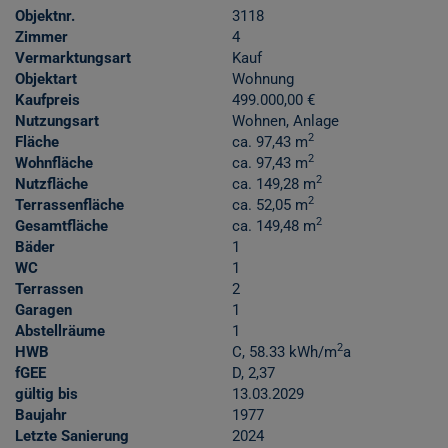
Objektnr.
3118
Zimmer
4
Vermarktungsart
Kauf
Objektart
Wohnung
Kaufpreis
499.000,00 €
Nutzungsart
Wohnen
Anlage
2
Fläche
ca. 97,43 m
2
Wohnfläche
ca. 97,43 m
2
Nutzfläche
ca. 149,28 m
2
Terrassenfläche
ca. 52,05 m
2
Gesamtfläche
ca. 149,48 m
Bäder
1
WC
1
Terrassen
2
Garagen
1
Abstellräume
1
2
HWB
C, 58.33 kWh/m
a
fGEE
D, 2,37
gültig bis
13.03.2029
Baujahr
1977
Letzte Sanierung
2024