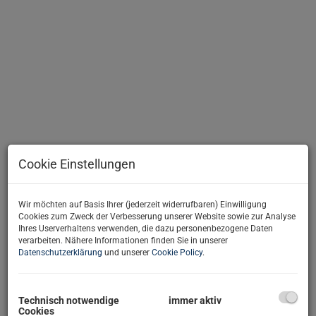
Cookie Einstellungen
Wir möchten auf Basis Ihrer (jederzeit widerrufbaren) Einwilligung
Cookies zum Zweck der Verbesserung unserer Website sowie zur Analyse
Beschreibung
Ihres Userverhaltens verwenden, die dazu personenbezogene Daten
verarbeiten. Nähere Informationen finden Sie in unserer
Datenschutzerklärung
und unserer
Cookie Policy
.
Traumhaftes
Baugrundstück
in Probstdorf mit Grün- &
Fernblick für Ihr Eigenheim!
-----------------------------------------
Technisch notwendige
immer aktiv
www.immonestor.at
- Weitere ähnliche
Immobilien
finden Sie
Cookies