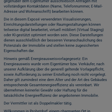
gegenüber dem Eigentümer ausschließlich Anfragen mit
vollständigen Kontaktdaten (Name, Telefonnummer, E-Mail-
Adresse und Wohnanschrift) bearbeiten können.
Die in diesem Exposé verwendeten Visualisierungen,
Einrichtungsdarstellungen oder Raumgestaltungen können
teilweise digital bearbeitet, virtuell möbliert (Virtual Staging)
oder KI-gestützt optimiert worden sein. Diese Darstellungen
dienen ausschließlich der besseren Veranschaulichung des
Potenzials der Immobilie und stellen keine zugesicherten
Eigenschaften dar.
Hinweis gemäß Energieausweisvorlagegesetz: Ein
Energieausweis wurde vom Eigentümer bzw. Verkäufer, nach
unserer Aufklärung über die generell geltende Vorlagepflicht,
sowie Aufforderung zu seiner Erstellung noch nicht vorgelegt.
Daher gilt zumindest eine dem Alter und der Art des Gebäudes
entsprechende Gesamtenergieeffizienz als vereinbart. Wir
übernehmen keinerlei Gewähr oder Haftung für die
tatsächliche Energieeffizienz der angebotenen Immobilie.
Der Vermittler ist als Doppelmakler tätig.
Willkommen in Probstdorf, einem charmanten Ort in