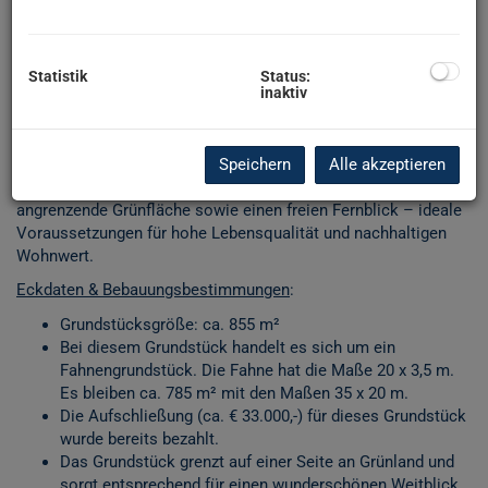
auf unserer Homepage!
Sie verkaufen Ihre Immobilie oder kennen jemanden? Jetzt bei
mir melden und bis zu 2500 Euro für jeden Tipp kassieren!
Statistik
Status:
-----------------------------------------
inaktiv
In begehrter Lage von
Probstdorf
bietet sich Ihnen mit diesem
großzügigen
Baugrundstück
eine seltene Gelegenheit, den
Traum vom eigenen Haus in naturnaher Umgebung zu
Speichern
Alle akzeptieren
realisieren. Das Grundstück überzeugt durch seine Größe, die
angrenzende Grünfläche sowie einen freien Fernblick – ideale
Voraussetzungen für hohe Lebensqualität und nachhaltigen
Wohnwert.
Eckdaten & Bebauungsbestimmungen
:
Grundstücksgröße: ca. 855 m²
Bei diesem Grundstück handelt es sich um ein
Fahnengrundstück. Die Fahne hat die Maße 20 x 3,5 m.
Es bleiben ca. 785 m² mit den Maßen 35 x 20 m.
Die Aufschließung (ca. € 33.000,-) für dieses Grundstück
wurde bereits bezahlt.
Das Grundstück grenzt auf einer Seite an Grünland und
sorgt entsprechend für einen wunderschönen Weitblick.