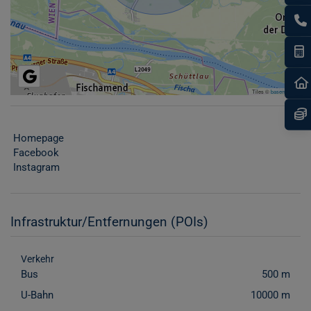
I
Tiles ©
basemap.at
Homepage
Facebook
Instagram
Infrastruktur/Entfernungen (POIs)
Verkehr
Bus
500 m
U-Bahn
10000 m