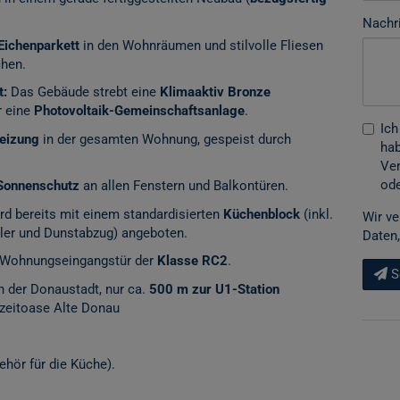
Nachr
Eichenparkett
in den Wohnräumen und stilvolle Fliesen
chen.
t:
Das Gebäude strebt eine
Klimaaktiv Bronze
r eine
Photovoltaik-Gemeinschaftsanlage
.
Ich
eizung
in der gesamten Wohnung, gespeist durch
hab
Ver
ode
Sonnenschutz
an allen Fenstern und Balkontüren.
d bereits mit einem standardisierten
Küchenblock
(inkl.
Wir ve
üler und Dunstabzug) angeboten.
Daten,
Wohnungseingangstür der
Klasse RC2
.
S
in der Donaustadt, nur ca.
500 m zur U1-Station
izeitoase Alte Donau
ehör für die Küche).