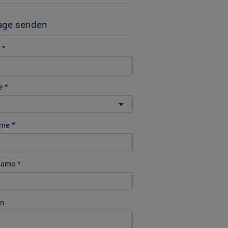
age senden
e
ame
name
on