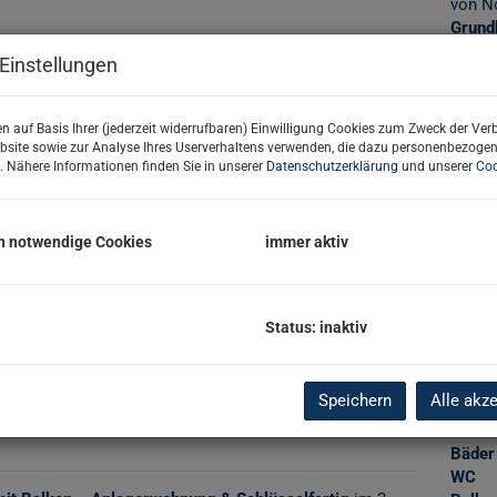
von N
Grund
Grund
Einstellungen
n auf Basis Ihrer (jederzeit widerrufbaren) Einwilligung Cookies zum Zweck der Ve
Basi
bsite sowie zur Analyse Ihres Userverhaltens verwenden, die dazu personenbezoge
. Nähere Informationen finden Sie in unserer
Datenschutzerklärung
und unserer
Coo
Objekt
Zimm
h notwendige Cookies
immer aktiv
Verma
Objekt
Kaufp
Nutzu
Status: inaktiv
Schlüs
Fläch
Wohnf
Speichern
Alle akz
Nutzf
Balko
Bäder
WC