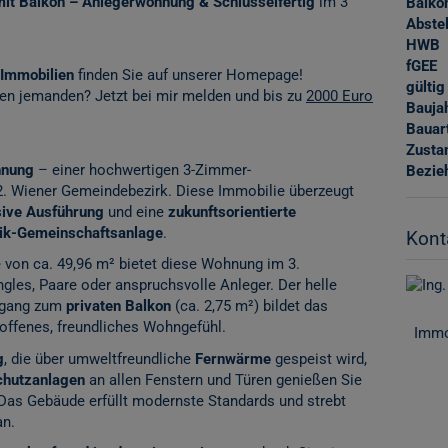
t Balkon – Anlegerwohnung & Schlüsselfertig
im 3
Balko
Abste
HWB
fGEE
Immobilien
finden Sie auf unserer Homepage!
gültig
nen jemanden? Jetzt bei mir melden und bis zu
2000 Euro
Bauja
Bauar
Zusta
hnung
– einer hochwertigen 3-Zimmer-
Bezie
 Wiener Gemeindebezirk. Diese Immobilie überzeugt
sive Ausführung
und eine
zukunftsorientierte
aik-Gemeinschaftsanlage
.
Kont
e von ca. 49,96 m² bietet diese Wohnung im 3.
ngles, Paare oder anspruchsvolle Anleger. Der helle
ugang zum
privaten Balkon
(ca. 2,75 m²) bildet das
 offenes, freundliches Wohngefühl.
Immo
g
, die über umweltfreundliche
Fernwärme
gespeist wird,
hutzanlagen
an allen Fenstern und Türen genießen Sie
 Das Gebäude erfüllt modernste Standards und strebt
an.