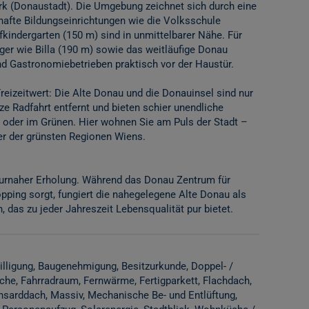
k (Donaustadt). Die Umgebung zeichnet sich durch eine
hafte Bildungseinrichtungen wie die Volksschule
kindergarten (150 m) sind in unmittelbarer Nähe. Für
ger wie Billa (190 m) sowie das weitläufige Donau
nd Gastronomiebetrieben praktisch vor der Haustür.
reizeitwert: Die Alte Donau und die Donauinsel sind nur
ze Radfahrt entfernt und bieten schier unendliche
oder im Grünen. Hier wohnen Sie am Puls der Stadt –
r der grünsten Regionen Wiens.
turnaher Erholung. Während das Donau Zentrum für
opping sorgt, fungiert die nahegelegene Alte Donau als
 das zu jeder Jahreszeit Lebensqualität pur bietet.
lligung
Baugenehmigung
Besitzurkunde
Doppel- /
che
Fahrradraum
Fernwärme
Fertigparkett
Flachdach
nsarddach
Massiv
Mechanische Be- und Entlüftung