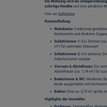
Die Wohnung wird als Anlegerwohnung v
sofortige Rendite
und eine attraktive M
Hier zur
Aufteilung
:
Raumaufteilung:
Wohnküche:
Funktional gestaltet
Küchenzeile und direktem Zugan
Schlafzimmer 1:
Ein Zimmer (ca.
m²) für optimalen Stauraum
Schlafzimmer 2:
Ein weiteres Zim
Arbeitszimmer nutzbar
Vorraum & Abstellraum:
Ein zent
Abstellraum (ca. 1,14 m²) für zus
Badezimmer & WC:
Modernes Bad
beide ausgestattet mit hochwerti
Balkon:
Eine ca. 2,75 m² große A
Highlights der Immobilie:
Erstbezug:
Zeitgemäßes Wohnen i