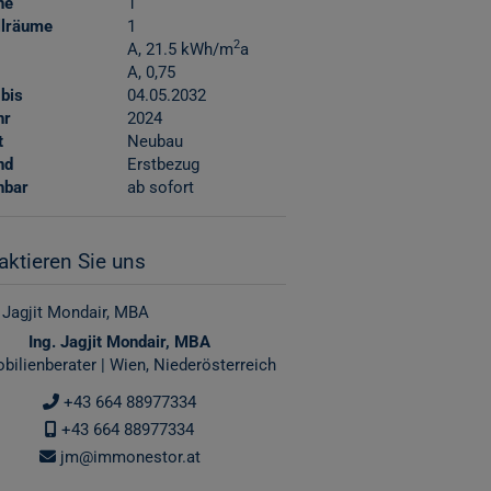
ne
1
llräume
1
2
A, 21.5 kWh/m
a
A, 0,75
 bis
04.05.2032
hr
2024
t
Neubau
nd
Erstbezug
hbar
ab sofort
aktieren Sie uns
Ing. Jagjit Mondair, MBA
bilienberater | Wien, Niederösterreich
+43 664 88977334
+43 664 88977334
jm@immonestor.at