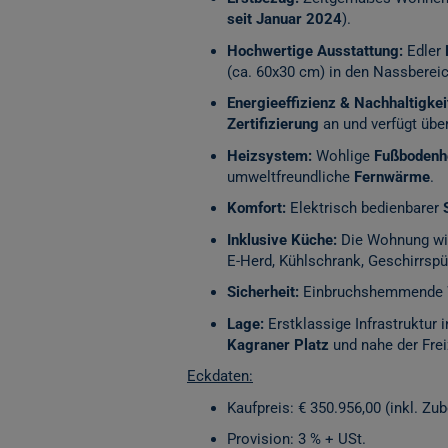
seit Januar 2024
).
Hochwertige Ausstattung:
Edler
(ca. 60x30 cm) in den Nassberei
Energieeffizienz & Nachhaltigkei
Zertifizierung
an und verfügt übe
Heizsystem:
Wohlige
Fußbodenh
umweltfreundliche
Fernwärme
.
Komfort:
Elektrisch bedienbarer
Inklusive Küche:
Die Wohnung wir
E-Herd, Kühlschrank, Geschirrsp
Sicherheit:
Einbruchshemmende 
Lage:
Erstklassige Infrastruktur 
Kagraner Platz
und nahe der Fre
Eckdaten:
Kaufpreis: € 350.956,00 (inkl. Zub
Provision: 3 % + USt.