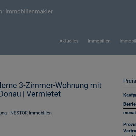
Aktuelles
Immobilien
Immobil
Prei
derne 3-Zimmer-Wohnung mit
Donau | Vermietet
Kaufpr
Betri
monat
Provis
Vertr