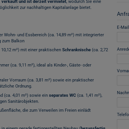
erkauft und ist derzeit vermietet
, wodurch Sie eine
öglichkeit zur nachhaltigen Kapitalanlage bietet.
Anfr
E-Mail
er Wohn- und Essbereich (ca. 14,89 m²) mit integrierter
g zum Balkon
Anred
 10,12 m²) mit einer praktischen
Schranknische
(ca. 2,72
mer (ca. 9,11 m²), ideal als Kinder-, Gäste- oder
Vorn
raler Vorraum (ca. 3,81 m²) sowie ein praktischer
ätzliche Ordnung.
Nach
 (ca. 4,01 m²) sowie ein
separates WC
(ca. 1,41 m²),
gen Sanitärobjekten.
ußenfläche, die zum Verweilen im Freien einlädt
Telef
n einem gerade fertiggestellten Neubau (
bezugsfertig