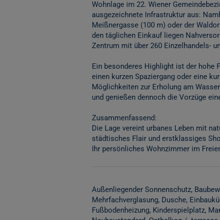
Wohnlage im 22. Wiener Gemeindebezir
ausgezeichnete Infrastruktur aus: Nam
Meißnergasse (100 m) oder der Waldorf
den täglichen Einkauf liegen Nahversor
Zentrum mit über 260 Einzelhandels- u
Ein besonderes Highlight ist der hohe F
einen kurzen Spaziergang oder eine kur
Möglichkeiten zur Erholung am Wasser 
und genießen dennoch die Vorzüge eine
Zusammenfassend:
Die Lage vereint urbanes Leben mit na
städtisches Flair und erstklassiges Sh
Ihr persönliches Wohnzimmer im Freien,
Außenliegender Sonnenschutz
Baubewi
Mehrfachverglasung
Dusche
Einbaukü
Fußbodenheizung
Kinderspielplatz
Ma