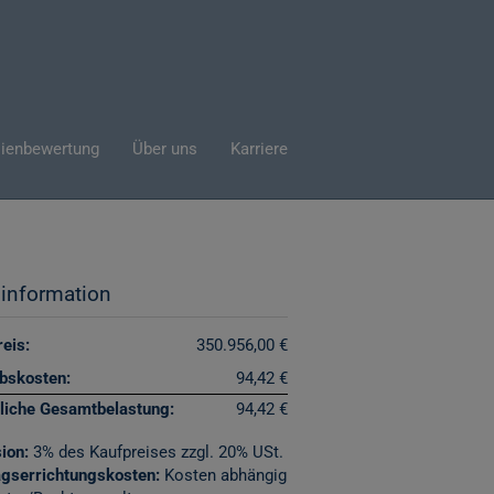
ienbewertung
Über uns
Karriere
sinformation
eis:
350.956,00 €
ebskosten:
94,42 €
liche Gesamtbelastung:
94,42 €
ion:
3% des Kaufpreises zzgl. 20% USt.
agserrichtungskosten:
Kosten abhängig