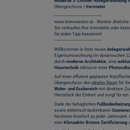
Moderne 3-Zimmer-Anlegerwohnung mi
Obergeschoss
| Vermietet
-----------------------------------------
www.immonestor.at
- Weitere ähnliche
Sie verkaufen Ihre Immobilie oder ken
für jeden Tipp kassieren!
-----------------------------------------
Willkommen in Ihrer neuen
Anlegerwo
Eigentumswohnung im dynamischen 22.
durch
moderne Architektur
, eine
exklu
Haustechnik
inklusive einer
Photovolt
Auf einer effizient geplanten Nutzfläch
Obergeschoss den
idealen Raum
für Si
Wohn- und Essbereich
mit direktem Z
Herzstück der Einheit und sorgt für ein
Dank der behaglichen
Fußbodenheizun
sowie elektrisch bedienbaren
Sonnensc
höchsten Komfort zu jeder Jahreszeit.
eine
Klimaaktiv Bronze Zertifizierung