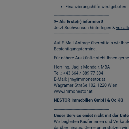
Finanzierungshilfe wird geboten
------------------------------------------------
🔑
Als Erste(r) informiert!
Jetzt Suchwunsch hinterlegen &
vor al
------------------------------------------------
Auf E-Mail Anfrage übermitteln wir Ihn
Besichtigungstermine.
Für nähere Auskünfte steht Ihnen gerne
Herr Ing. Jagjit Mondair, MBA
Tel.:
+43 664 / 889 77 334
E-Mail: jm@immonestor.at
Wagramer Straße 102, 1220 Wien
www.immonestor.at
NESTOR Immobilien GmbH & Co KG
------------------------------------------------
Unser Service endet nicht mit der Unter
Wir begleiten Käufer:innen und Verkäuf
darüber hinaus. Gerne unterstützen wir