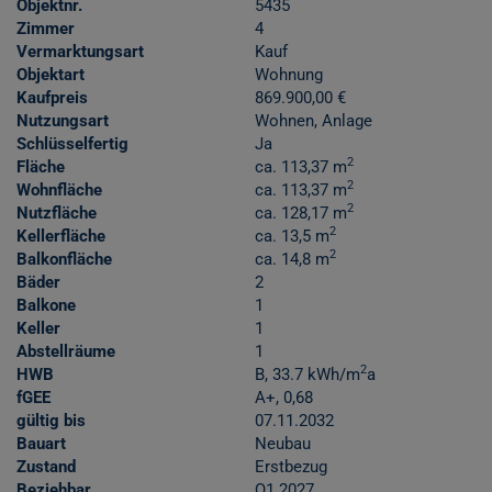
Objektnr.
5435
Zimmer
4
Vermarktungsart
Kauf
Objektart
Wohnung
Kaufpreis
869.900,00 €
Nutzungsart
Wohnen
Anlage
Schlüsselfertig
Ja
2
Fläche
ca. 113,37 m
2
Wohnfläche
ca. 113,37 m
2
Nutzfläche
ca. 128,17 m
2
Kellerfläche
ca. 13,5 m
2
Balkonfläche
ca. 14,8 m
Bäder
2
Balkone
1
Keller
1
Abstellräume
1
2
HWB
B, 33.7 kWh/m
a
fGEE
A+, 0,68
gültig bis
07.11.2032
Bauart
Neubau
Zustand
Erstbezug
Beziehbar
Q1 2027