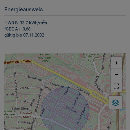
Energieausweis
2
HWB
B, 33.7 kWh/m
a
fGEE
A+, 0,68
gültig bis
07.11.2032
+
−