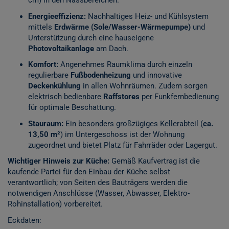
cm) in den Nassbereichen.
Energieeffizienz:
Nachhaltiges Heiz- und Kühlsystem
mittels
Erdwärme (Sole/Wasser-Wärmepumpe)
und
Unterstützung durch eine hauseigene
Photovoltaikanlage
am Dach.
Komfort:
Angenehmes Raumklima durch einzeln
regulierbare
Fußbodenheizung
und innovative
Deckenkühlung
in allen Wohnräumen. Zudem sorgen
elektrisch bedienbare
Raffstores
per Funkfernbedienung
für optimale Beschattung.
Stauraum:
Ein besonders großzügiges Kellerabteil (
ca.
13,50 m²
) im Untergeschoss ist der Wohnung
zugeordnet und bietet Platz für Fahrräder oder Lagergut.
Wichtiger Hinweis zur Küche:
Gemäß Kaufvertrag ist die
kaufende Partei für den Einbau der Küche selbst
verantwortlich; von Seiten des Bauträgers werden die
notwendigen Anschlüsse (Wasser, Abwasser, Elektro-
Rohinstallation) vorbereitet.
Eckdaten: