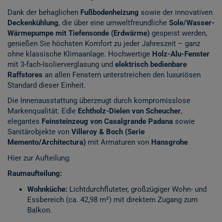
Dank der behaglichen
Fußbodenheizung
sowie der innovativen
Deckenkühlung
, die über eine umweltfreundliche
Sole/Wasser-
Wärmepumpe mit Tiefensonde (Erdwärme)
gespeist werden,
genießen Sie höchsten Komfort zu jeder Jahreszeit – ganz
ohne klassische Klimaanlage. Hochwertige
Holz-Alu-Fenster
mit 3-fach-Isolierverglasung und
elektrisch bedienbare
Raffstores
an allen Fenstern unterstreichen den luxuriösen
Standard dieser Einheit.
Die Innenausstattung überzeugt durch kompromisslose
Markenqualität: Edle
Echtholz-Dielen von Scheucher
,
elegantes
Feinsteinzeug von Casalgrande Padana
sowie
Sanitärobjekte von
Villeroy & Boch (Serie
Memento/Architectura)
mit Armaturen von
Hansgrohe
Hier zur Aufteilung:
Raumaufteilung:
Wohnküche:
Lichtdurchfluteter, großzügiger Wohn- und
Essbereich (ca. 42,98 m²) mit direktem Zugang zum
Balkon.