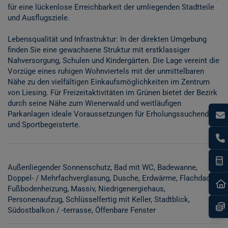
für eine lückenlose Erreichbarkeit der umliegenden Stadtteile
und Ausflugsziele.
Lebensqualität und Infrastruktur: In der direkten Umgebung
finden Sie eine gewachsene Struktur mit erstklassiger
Nahversorgung, Schulen und Kindergärten. Die Lage vereint die
Vorzüge eines ruhigen Wohnviertels mit der unmittelbaren
Nähe zu den vielfältigen Einkaufsmöglichkeiten im Zentrum
von Liesing. Für Freizeitaktivitäten im Grünen bietet der Bezirk
durch seine Nähe zum Wienerwald und weitläufigen
Parkanlagen ideale Voraussetzungen für Erholungssuchende
und Sportbegeisterte.
I
Außenliegender Sonnenschutz
Bad mit WC
Badewanne
Doppel- / Mehrfachverglasung
Dusche
Erdwärme
Flachdach
Fußbodenheizung
Massiv
Niedrigenergiehaus
Personenaufzug
Schlüsselfertig mit Keller
Stadtblick
Südostbalkon / -terrasse
Öffenbare Fenster