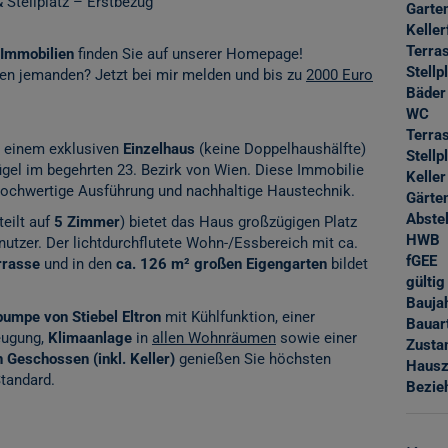
 Stellplatz – Erstbezug
Garte
Keller
Terra
Immobilien
finden Sie auf unserer Homepage!
Stellp
nen jemanden? Jetzt bei mir melden und bis zu
2000 Euro
Bäder
WC
Terra
 einem exklusiven
Einzelhaus
(keine Doppelhaushälfte)
Stellp
gel im begehrten 23. Bezirk von Wien. Diese Immobilie
Keller
hochwertige Ausführung und nachhaltige Haustechnik.
Gärte
Abste
teilt auf
5 Zimmer
) bietet das Haus großzügigen Platz
HWB
nutzer. Der lichtdurchflutete Wohn-/Essbereich mit ca.
fGEE
rrasse
und in den
ca. 126 m² großen Eigengarten
bildet
gültig
Bauja
mpe von Stiebel Eltron
mit Kühlfunktion, einer
Bauar
eugung,
Klimaanlage
in
allen Wohnräumen
sowie einer
Zusta
 Geschossen (inkl. Keller)
genießen Sie höchsten
Hausz
tandard.
Bezie