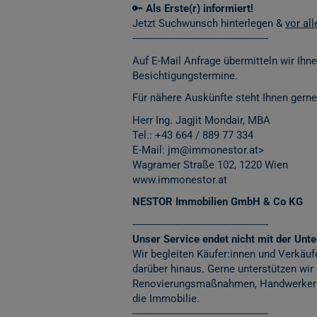
🔑
Als Erste(r) informiert!
Jetzt Suchwunsch hinterlegen &
vor al
------------------------------------------------
Auf E-Mail Anfrage übermitteln wir Ihn
Besichtigungstermine.
Für nähere Auskünfte steht Ihnen gerne
Herr Ing. Jagjit Mondair, MBA
Tel.:
+43 664 / 889 77 334
E-Mail: jm@immonestor.at>
Wagramer Straße 102, 1220 Wien
www.immonestor.at
NESTOR Immobilien GmbH & Co KG
------------------------------------------------
Unser Service endet nicht mit der Unter
Wir begleiten Käufer:innen und Verkäuf
darüber hinaus. Gerne unterstützen wir
Renovierungsmaßnahmen, Handwerkerko
die Immobilie.
------------------------------------------------