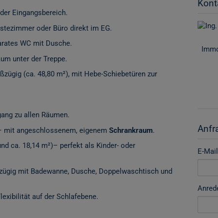
Kont
nder Eingangsbereich.
ästezimmer oder Büro direkt im EG.
arates WC mit Dusche.
Immo
um unter der Treppe.
ßzügig (ca. 48,80 m²), mit Hebe-Schiebetüren zur
gang zu allen Räumen.
Anfr
 – mit angeschlossenem, eigenem
Schrankraum
.
nd ca. 18,14 m²)– perfekt als Kinder- oder
E-Mail
ßzügig mit Badewanne, Dusche, Doppelwaschtisch und
Anred
lexibilität auf der Schlafebene.