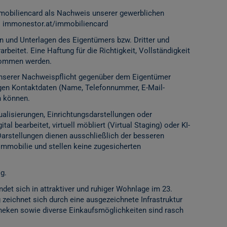
mobiliencard als Nachweis unserer gewerblichen
:
immonestor.at/immobiliencard
n und Unterlagen des Eigentümers bzw. Dritter und
rbeitet. Eine Haftung für die Richtigkeit, Vollständigkeit
rnommen werden.
 unserer Nachweispflicht gegenüber dem Eigentümer
igen Kontaktdaten (Name, Telefonnummer, E-Mail-
n können.
alisierungen, Einrichtungsdarstellungen oder
l bearbeitet, virtuell möbliert (Virtual Staging) oder KI-
Darstellungen dienen ausschließlich der besseren
Immobilie und stellen keine zugesicherten
g.
det sich in attraktiver und ruhiger Wohnlage im 23.
eichnet sich durch eine ausgezeichnete Infrastruktur
theken sowie diverse Einkaufsmöglichkeiten sind rasch