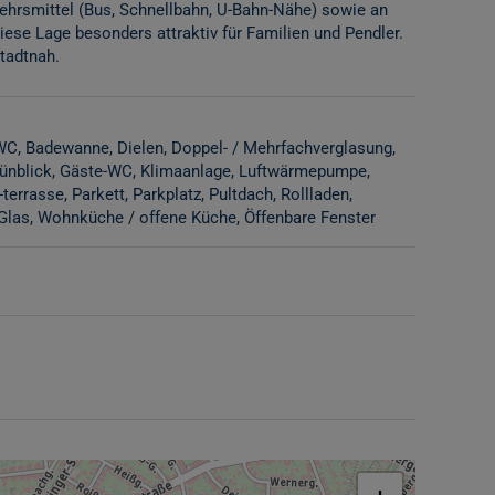
kehrsmittel (Bus, Schnellbahn, U-Bahn-Nähe) sowie an
ese Lage besonders attraktiv für Familien und Pendler.
tadtnah.
 WC
Badewanne
Dielen
Doppel- / Mehrfachverglasung
ünblick
Gäste-WC
Klimaanlage
Luftwärmepumpe
-terrasse
Parkett
Parkplatz
Pultdach
Rollladen
Glas
Wohnküche / offene Küche
Öffenbare Fenster