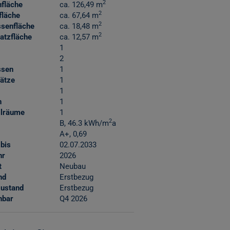
2
nfläche
ca. 126,49 m
2
fläche
ca. 67,64 m
2
ssenfläche
ca. 18,48 m
2
latzfläche
ca. 12,57 m
1
2
ssen
1
lätze
1
1
n
1
llräume
1
2
B, 46.3 kWh/m
a
A+, 0,69
 bis
02.07.2033
hr
2026
t
Neubau
nd
Erstbezug
ustand
Erstbezug
hbar
Q4 2026