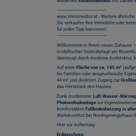
Modernes
Einfamilienhaus
mit Garten &
-----------------------------------------
www.immonestor.at
- Weitere ähnliche
Sie verkaufen Ihre Immobilie oder ken
für jeden Tipp kassieren!
-----------------------------------------
Willkommen in Ihrem neuen Zuhause –
in idyllischer Grünruhelage am Rosenhü
überzeugt durch moderne Architektur, 
Auf einer
Fläche von ca. 145 m²
(aufge
für Familien oder anspruchsvolle Eigen
44 m² und direktem Zugang zur
Großte
das Herzstück des Hauses.
Dank modernster
Luft-Wasser-Wärmepu
Photovoltaikanlage
zur Eigenstromerz
komfortablen
Fußbodenheizung in allen
Wohnkomfort bei Niedrigenergiehaus-S
Hier zur Aufteilung:
Erdgeschoss: