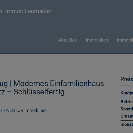
Aktuelles
Immobilien
Immobil
Prei
zug | Modernes Einfamilienhaus
tz – Schlüsselfertig
Kaufpr
Betri
Sonst
Umsat
monat