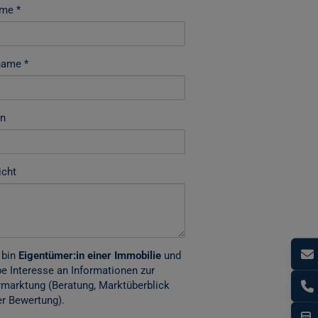
ame
name
on
icht
 bin
Eigentümer:in einer Immobilie
und
e Interesse an Informationen zur
marktung (Beratung, Marktüberblick
r Bewertung).
I