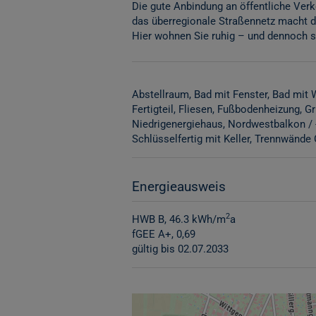
Die gute Anbindung an öffentliche Ver
das überregionale Straßennetz macht di
Hier wohnen Sie ruhig – und dennoch s
Abstellraum
Bad mit Fenster
Bad mit
Fertigteil
Fliesen
Fußbodenheizung
Gr
Niedrigenergiehaus
Nordwestbalkon / 
Schlüsselfertig mit Keller
Trennwände 
Energieausweis
2
HWB
B, 46.3 kWh/m
a
fGEE
A+, 0,69
gültig bis
02.07.2033