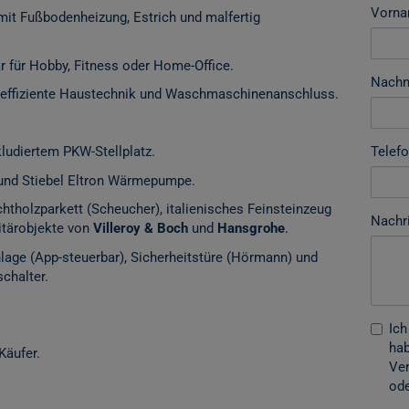
Vorn
mit Fußbodenheizung, Estrich und malfertig
ar für Hobby, Fitness oder Home-Office.
Nach
cheffiziente Haustechnik und Waschmaschinenanschluss.
Telef
ludiertem PKW-Stellplatz.
und Stiebel Eltron Wärmepumpe.
htholzparkett (Scheucher), italienisches Feinsteinzeug
Nachr
itärobjekte von
Villeroy & Boch
und
Hansgrohe
.
age (App-steuerbar), Sicherheitstüre (Hörmann) und
schalter.
Ich
hab
Käufer.
Ver
ode