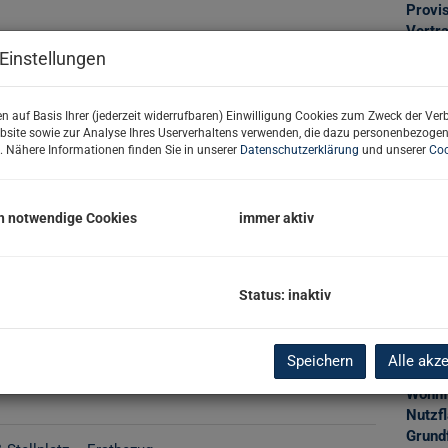
Provis
Vertr
von N
Einstellungen
Grund
Grund
n auf Basis Ihrer (jederzeit widerrufbaren) Einwilligung Cookies zum Zweck der Ve
bsite sowie zur Analyse Ihres Userverhaltens verwenden, die dazu personenbezoge
. Nähere Informationen finden Sie in unserer
Datenschutzerklärung
und unserer
Coo
Basi
h notwendige Cookies
immer aktiv
Objekt
Zimm
Verma
Objekt
Status: inaktiv
Kaufp
Nutzu
Schlüs
Speichern
Alle akz
Fläch
Wohnf
Nutzf
Grund