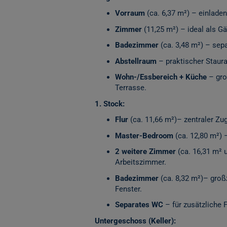
Vorraum
(ca. 6,37 m²) – einlade
Zimmer
(11,25 m²) – ideal als G
Badezimmer
(ca. 3,48 m²) – sep
Abstellraum
– praktischer Staura
Wohn-/Essbereich + Küche
– gro
Terrasse.
1. Stock:
Flur
(ca. 11,66 m²)– zentraler Zu
Master-Bedroom
(ca. 12,80 m²)
2 weitere Zimmer
(ca. 16,31 m² u
Arbeitszimmer.
Badezimmer
(ca. 8,32 m²)– gro
Fenster.
Separates WC
– für zusätzliche F
Untergeschoss (Keller):