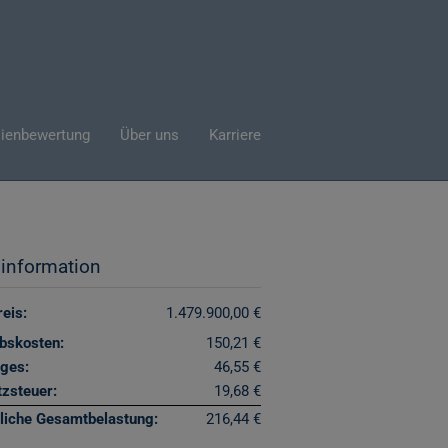
ienbewertung
Über uns
Karriere
sinformation
eis:
1.479.900,00 €
ebskosten:
150,21 €
iges:
46,55 €
zsteuer:
19,68 €
liche Gesamtbelastung:
216,44 €