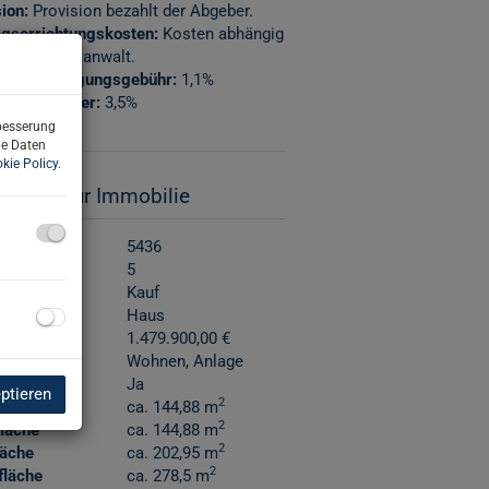
ion:
Provision bezahlt der Abgeber.
agserrichtungskosten:
Kosten abhängig
otar/Rechtsanwalt.
bucheintragungsgebühr:
1,1%
erwerbsteuer:
3,5%
rbesserung
ne Daten
kie Policy
.
sdaten zur Immobilie
nr.
5436
er
5
rktungsart
Kauf
art
Haus
reis
1.479.900,00 €
ngsart
Wohnen
Anlage
selfertig
Ja
eptieren
2
e
ca. 144,88 m
2
läche
ca. 144,88 m
2
läche
ca. 202,95 m
2
fläche
ca. 278,5 m