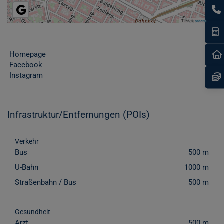
Tiles ©
basemap.at
I
Homepage
Facebook
Instagram
Infrastruktur/Entfernungen (POIs)
Verkehr
Bus
500 m
U-Bahn
1000 m
Straßenbahn / Bus
500 m
Gesundheit
Arzt
500 m