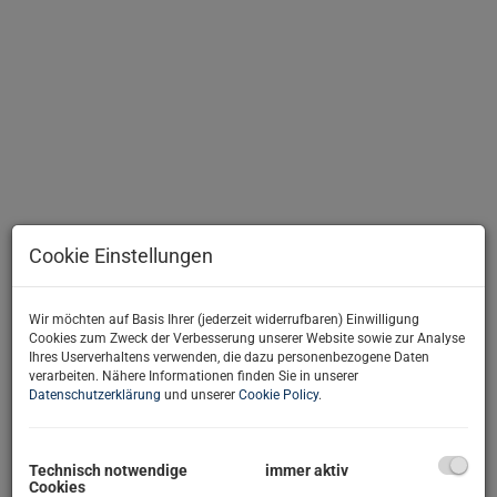
Cookie Einstellungen
Beschreibung
Sonnige Kleingartenparzelle am Schafberg | Ganzjähriges
Wir möchten auf Basis Ihrer (jederzeit widerrufbaren) Einwilligung
Cookies zum Zweck der Verbesserung unserer Website sowie zur Analyse
Wohnen!
Ihres Userverhaltens verwenden, die dazu personenbezogene Daten
-----------------------------------------
verarbeiten. Nähere Informationen finden Sie in unserer
Datenschutzerklärung
und unserer
Cookie Policy
.
www.immonestor.at
- Weitere ähnliche
Immobilien
finden Sie
auf unserer Homepage!
Sie verkaufen Ihre Immobilie oder kennen jemanden? Jetzt bei
mir melden und bis zu
2000 Euro
für jeden Tipp kassieren!
Technisch notwendige
immer aktiv
Cookies
-----------------------------------------