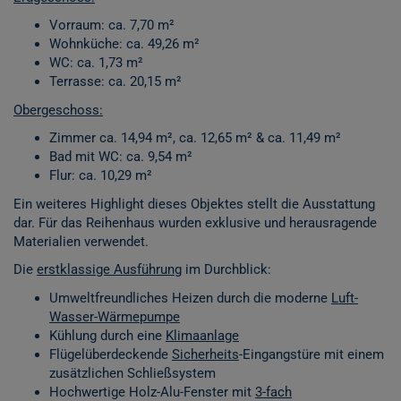
Vorraum: ca. 7,70 m²
Wohnküche: ca. 49,26 m²
WC: ca. 1,73 m²
Terrasse: ca. 20,15 m²
Obergeschoss:
Zimmer ca. 14,94 m², ca. 12,65 m² & ca. 11,49 m²
Bad mit WC: ca. 9,54 m²
Flur: ca. 10,29 m²
Ein weiteres Highlight dieses Objektes stellt die Ausstattung
dar. Für das Reihenhaus wurden exklusive und herausragende
Materialien verwendet.
Die
erstklassige Ausführung
im Durchblick:
Umweltfreundliches Heizen durch die moderne
Luft-
Wasser-Wärmepumpe
Kühlung durch eine
Klimaanlage
Flügelüberdeckende
Sicherheits
-Eingangstüre mit einem
zusätzlichen Schließsystem
Hochwertige Holz-Alu-Fenster mit
3-fach