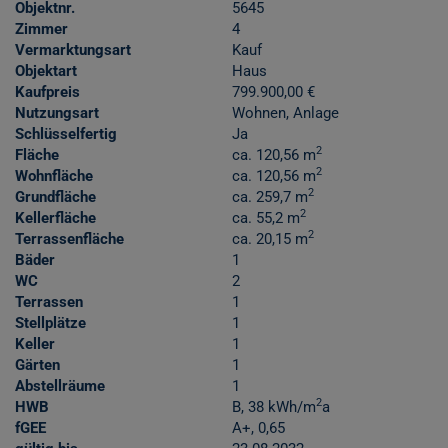
Objektnr.
5645
Zimmer
4
Vermarktungsart
Kauf
Objektart
Haus
Kaufpreis
799.900,00 €
Nutzungsart
Wohnen
Anlage
Schlüsselfertig
Ja
2
Fläche
ca. 120,56 m
2
Wohnfläche
ca. 120,56 m
2
Grundfläche
ca. 259,7 m
2
Kellerfläche
ca. 55,2 m
2
Terrassenfläche
ca. 20,15 m
Bäder
1
WC
2
Terrassen
1
Stellplätze
1
Keller
1
Gärten
1
Abstellräume
1
2
HWB
B, 38 kWh/m
a
fGEE
A+, 0,65