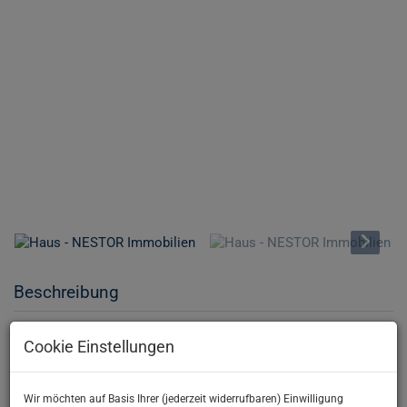
Beschreibung
Erstbezug I
Doppelhaushälfte
mit großzügigen
Garten
I
Cookie Einstellungen
PROVISIONSFREI
-----------------------------------------
Wir möchten auf Basis Ihrer (jederzeit widerrufbaren) Einwilligung
www.immonestor.at
- Weitere ähnliche
Immobilien
finden Sie