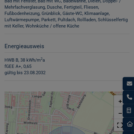
Bad mit Fenster
Bad mit WC
Badewanne
Dielen
Doppel- /
Mehrfachverglasung
Dusche
Fertigteil
Fliesen
Fußbodenheizung
Grünblick
Gäste-WC
Klimaanlage
Luftwärmepumpe
Parkett
Pultdach
Rollladen
Schlüsselfertig
mit Keller
Wohnküche / offene Küche
Energieausweis
2
HWB
B, 38 kWh/m
a
fGEE
A+, 0,65
gültig bis
23.08.2032
+
I
−