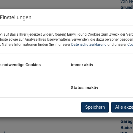
von N
Grund
Grund
Einstellungen
n auf Basis Ihrer (jederzeit widerrufbaren) Einwilligung Cookies zum Zweck der Ve
Basi
bsite sowie zur Analyse Ihres Userverhaltens verwenden, die dazu personenbezoge
. Nähere Informationen finden Sie in unserer
Datenschutzerklärung
und unserer
Coo
Objekt
Zimm
h notwendige Cookies
immer aktiv
Verma
Objekt
Kaufp
Nutzu
Status: inaktiv
Fläch
Wohnf
Nutzf
Speichern
Alle akz
Grund
Keller
Garag
Bäder