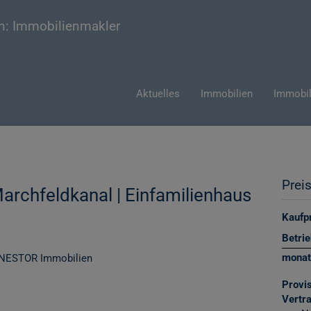
Aktuelles
Immobilien
Immobil
Prei
Marchfeldkanal | Einfamilienhaus
Kaufpr
Betri
monat
Provis
Vertr