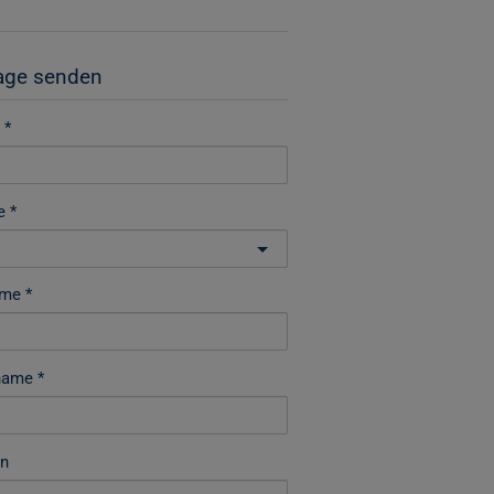
age senden
e
ame
name
on