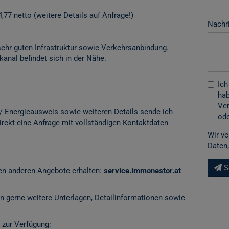
,77 netto (weitere Details auf Anfrage!)
Nachr
 sehr guten Infrastruktur sowie Verkehrsanbindung.
anal befindet sich in der Nähe.
Ich
hab
Ver
 / Energieausweis sowie weiteren Details sende ich
ode
direkt eine Anfrage mit vollständigen Kontaktdaten
Wir ve
Daten,
S
len anderen
Angebote erhalten:
service.immonestor.at
en gerne weitere Unterlagen, Detailinformationen sowie
 zur Verfügung: