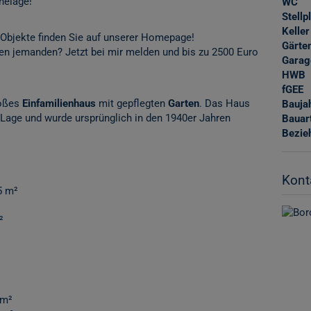
helage!
WC
Stellp
Keller
 Objekte finden Sie auf unserer Homepage!
Gärte
en jemanden? Jetzt bei mir melden und bis zu 2500 Euro
Garag
HWB
fGEE
roßes
Einfamilienhaus
mit gepflegten
Garten
. Das Haus
Bauja
p Lage und wurde ursprünglich in den 1940er Jahren
Bauar
Bezie
Kont
5 m²
²
 m²