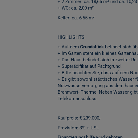
+ 2 Zimmer: ca. 18,66 m² und ca. 10,23
+ WC: ca. 2,09 m²
Keller
: ca. 6,55 m²
HIGHLIGHTS:
+ Auf dem
Grundstück
befindet sich üb
+ Im Garten steht ein kleines Gartenha
+ Das Haus befindet sich in zweiter Rei
+ Superädifikat auf Pachtgrund.
+ Bitte beachten Sie, dass auf dem Na
+ Es gibt sowohl städtisches Wasser f
Nutzwasserversorgung aus dem hauseig
Brennwert- Therme. Neben Wasser gibt
Telekomanschluss.
Kaufpreis
: € 239.000,-
Provision
: 3% + USt.
Finanzierungshilfe wird geboten.