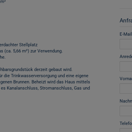
 m²
Anfr
E-Mail
erdachter Stellplatz
us (ca. 5,66 m²) zur Verwendung.
Anred
he.
chbarsgrundstück derzeit gebaut wird.
ür die Trinkwasserversorgung und eine eigene
Vorn
enen Brunnen. Beheizt wird das Haus mittels
 es Kanalanschluss, Stromanschluss, Gas und
Nach
Telef