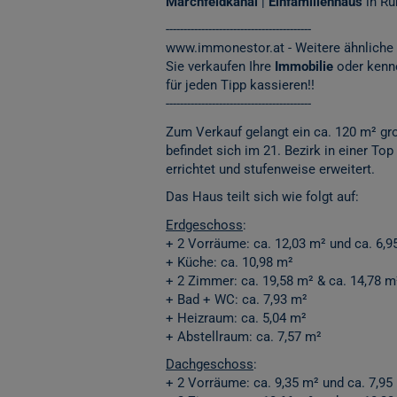
Marchfeldkanal
|
Einfamilienhaus
in Ru
-----------------------------------------
www.immonestor.at
- Weitere ähnliche
Sie verkaufen Ihre
Immobilie
oder kenn
für jeden Tipp kassieren!!
-----------------------------------------
Zum Verkauf gelangt ein ca. 120 m² g
befindet sich im 21. Bezirk in einer To
errichtet und stufenweise erweitert.
Das Haus teilt sich wie folgt auf:
Erdgeschoss
:
+ 2 Vorräume: ca. 12,03 m² und ca. 6,9
+ Küche: ca. 10,98 m²
+ 2 Zimmer: ca. 19,58 m² & ca. 14,78 m
+ Bad + WC: ca. 7,93 m²
+ Heizraum: ca. 5,04 m²
+ Abstellraum: ca. 7,57 m²
Dachgeschoss
:
+ 2 Vorräume: ca. 9,35 m² und ca. 7,95