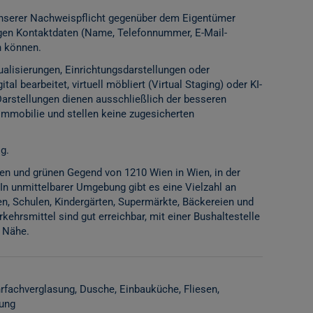
 unserer Nachweispflicht gegenüber dem Eigentümer
igen Kontaktdaten (Name, Telefonnummer, E-Mail-
n können.
alisierungen, Einrichtungsdarstellungen oder
l bearbeitet, virtuell möbliert (Virtual Staging) oder KI-
Darstellungen dienen ausschließlich der besseren
Immobilie und stellen keine zugesicherten
g.
igen und grünen Gegend von 1210 Wien in Wien, in der
In unmittelbarer Umgebung gibt es eine Vielzahl an
n, Schulen, Kindergärten, Supermärkte, Bäckereien und
rkehrsmittel sind gut erreichbar, mit einer Bushaltestelle
r Nähe.
rfachverglasung
Dusche
Einbauküche
Fliesen
zung