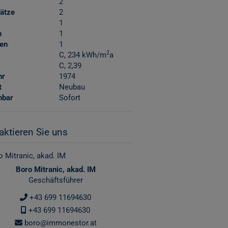
2
lätze
2
1
n
1
en
1
2
C, 234 kWh/m
a
C, 2,39
hr
1974
t
Neubau
hbar
Sofort
aktieren Sie uns
Boro Mitranic, akad. IM
Geschäftsführer
+43 699 11694630
+43 699 11694630
boro@immonestor.at