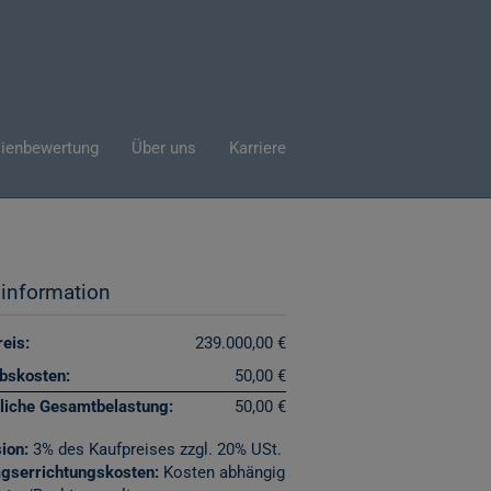
ienbewertung
Über uns
Karriere
sinformation
eis:
239.000,00 €
ebskosten:
50,00 €
liche Gesamtbelastung:
50,00 €
ion:
3% des Kaufpreises zzgl. 20% USt.
agserrichtungskosten:
Kosten abhängig