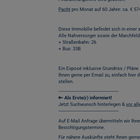
Pacht
pro Monat auf 60 Jahre: ca. € 574
Diese Immobilie befindet sich in einer
Alle Nahversorger sowie der Marchfeldk
+ Straßenbahn: 26
+ Bus: 33B
Ein Exposé inklusive Grundriss / Pläne
Ihnen gerne per Email zu, einfach hier 
stellen.
------------------------------------------------
🔑
Als Erste(r) informiert!
Jetzt Suchwunsch hinterlegen &
vor al
------------------------------------------------
Auf E-Mail Anfrage übermitteln wir Ihn
Besichtigungstermine.
Für nähere Auskünfte steht Ihnen gerne