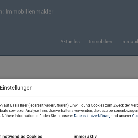
жимости
Aktuelles
Immobilien
Immobil
нденции,
жности
Einstellungen
n auf Basis Ihrer (jederzeit widerrufbaren) Einwilligung Cookies zum Zweck der Ve
 рынок недвижимости заметно успокоился. По мнению ведущих аг
bsite sowie zur Analyse Ihres Userverhaltens verwenden, die dazu personenbezoge
. Nähere Informationen finden Sie in unserer
Datenschutzerklärung
und unserer
Coo
ость. Стабилизированные процентные ставки и рост доходов ул
высоким. В то же время в центр внимания выходят устойчивость
, цены и районы 2026 года.
h notwendige Cookies
immer aktiv