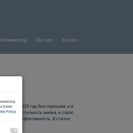
ienbewertung
Über uns
Karriere
rbesserung
ентств, 2025 год был хорошим, а в
ne Daten
kie Policy
.
учшают доступность жилья, а спрос
 и энергоэффективность. В статье