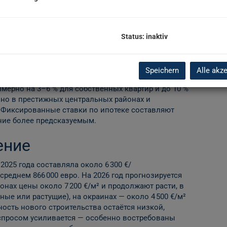
Новос
я на рынке
Status: inaktiv
 Вены значительно выросло в 2025 году: объём
д евро — на 33 % больше, чем годом
год станет годом устойчивого
Speichern
Alle akz
соким, а новое строительство
имерно на 3–6 % для собственных квартир и до 10 %
но в престижных центральных районах и
 Фиксированные ставки по ипотеке составляют
ание более предсказуемым.
ение
025 года составляла около 6 300 €/
реднем 866 000 евро. На 2026 год прогнозируется
онах цены около 7 200 €/м² и продолжают расти, в
ьные или растущие), на окраинах — около 4 500 €/м²
ность нового строительства остаётся низкой,
спросом усиливается — особенно востребованы