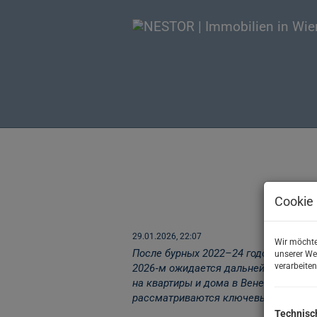
Рынок недви
Вены 2026: те
цены и возмо
Cookie 
29.01.2026, 22:07
Wir möchte
После бурных 2022–24 годов венский
unserer We
verarbeiten
2026‑м ожидается дальнейшая активн
на квартиры и дома в Вене остаётся 
рассматриваются ключевые тенденции
Technisc