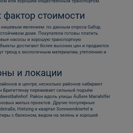
оном или хорошим общественным транспортом.
к фактор стоимости
 нишевым явлением: по данным опроса Gallup,
устойчивом доме. Покупатели готовы платить
овые насосы и хорошую транспортную
бъекты достигают более высоких цен и продаются
т тренд к экологичным материалам, утеплению и
оны и локации
айонов в центре, несколько районов набирают
йон Бригиттенау переживает сильный подъём
westbahnhof. Район вдоль улицы Äußere Mariahilfer
т новых жилых проектов. Другие популярные
straße, Hietzing и квартал Sonnwendviertel в
ртиры с балконом, видом на зелень и хорошей