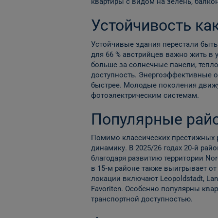
квартиры с видом на зелень, балк
Устойчивость ка
Устойчивые здания перестали быть
для 66 % австрийцев важно жить в 
больше за солнечные панели, тепл
доступность. Энергоэффективные о
быстрее. Молодые поколения движу
фотоэлектрическим системам.
Популярные рай
Помимо классических престижных р
динамику. В 2025/26 годах 20‑й ра
благодаря развитию территории Nord
в 15‑м районе также выигрывает о
локации включают Leopoldstadt, Land
Favoriten. Особенно популярны ква
транспортной доступностью.