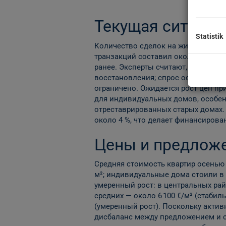
Текущая ситуаци
Statistik
Количество сделок на жилом рынке
транзакций составил около 3,9 млр
ранее. Эксперты считают, что 2026 
восстановления; спрос остаётся вы
ограничено. Ожидается рост цен пр
для индивидуальных домов, особен
отреставрированных старых домах.
около 4 %, что делает финансиров
Цены и предлож
Средняя стоимость квартир осенью 2
м²; индивидуальные дома стоили в с
умеренный рост: в центральных рай
средних — около 6 100 €/м² (стабил
(умеренный рост). Поскольку актив
дисбаланс между предложением и 