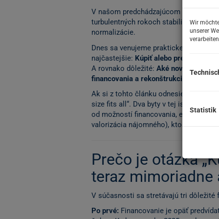
V našom predchádzajúcom článku sme vys
turbulentných rokoch stabilizoval a pr
Wir möchte
unserer We
normalizácie.
verarbeiten
Dnes sa venujeme praktickej otázke,
najčastejšie:
Kúpiť alebo prenajať?
A rovnako dôležité:
Aké nové pravidlá 
Technisc
financovania a rekonštrukcie by ste m
Ak si z tohto článku odnesiete len jednu
size fits all“. Dva byty v tej istej mest
Statistik
od možností financovania, energetickej
valorizácia nájomného), ktorý sa vzťahu
Prečo je otázka „K
teraz mimoriadne 
V súčasnosti sa stretávajú tri dôležité 
Po prvé:
Financovanie je opäť predvída