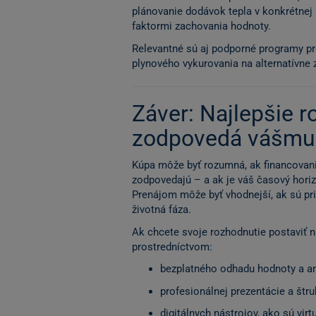
plánovanie dodávok tepla v konkrétnej š
faktormi zachovania hodnoty.
Relevantné sú aj podporné programy pr
plynového vykurovania na alternatívne 
Záver: Najlepšie ro
zodpovedá vášmu
Kúpa môže byť rozumná, ak financovani
zodpovedajú – a ak je váš časový horizo
Prenájom môže byť vhodnejší, ak sú prio
životná fáza.
Ak chcete svoje rozhodnutie postaviť 
prostredníctvom:
bezplatného odhadu hodnoty a an
profesionálnej prezentácie a št
digitálnych nástrojov, ako sú vir