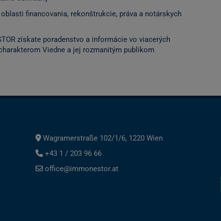
oblasti financovania, rekonštrukcie, práva a notárskych
STOR získate poradenstvo a informácie vo viacerých
charakterom Viedne a jej rozmanitým publikom
Wagramerstraße 102/1/6, 1220 Wien
+43 1 / 203 96 66
office@immonestor.at