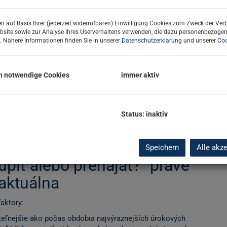
vetlili, prečo sa realitný trh vo Viedni po
Viede
ečo mnohí odborníci považujú rok 2026 za fázu
n auf Basis Ihrer (jederzeit widerrufbaren) Einwilligung Cookies zum Zweck der Ve
bsite sowie zur Analyse Ihres Userverhaltens verwenden, die dazu personenbezoge
. Nähere Informationen finden Sie in unserer
Datenschutzerklärung
und unserer
Coo
 ktorú v našom každodennom poradenstve počúvame
v oblasti nájomného práva, ako aj podmienky
h notwendige Cookies
immer aktiv
ali poznať pred tým, ako sa rozhodnete?
 hlavnú myšlienku, nech je to táto: trh už nie je „one
skej časti sa môžu v roku 2026 výrazne líšiť – v závislosti
Status: inaktiv
 efektívnosti a právneho rámca (napr. nájomná zmluva,
je na vašu individuálnu situáciu.
Speichern
Alle akz
úpiť alebo prenajať?“ práve
aktuálna
faktory:
teľnejšie ako počas obdobia najvýraznejších úrokových