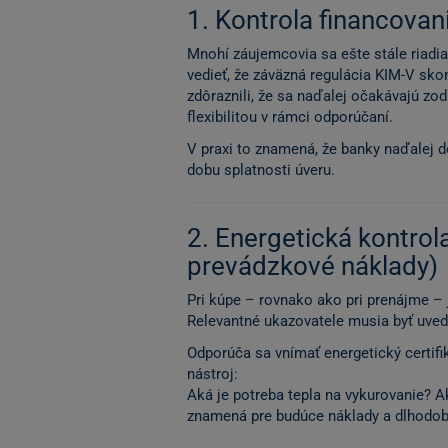
1. Kontrola financovania
Mnohí záujemcovia sa ešte stále riadia
vedieť, že záväzná regulácia KIM-V sko
zdôraznili, že sa naďalej očakávajú z
flexibilitou v rámci odporúčaní.
V praxi to znamená, že banky naďalej d
dobu splatnosti úveru.
2. Energetická kontrola
prevádzkové náklady)
Pri kúpe – rovnako ako pri prenájme – 
Relevantné ukazovatele musia byť uvede
Odporúča sa vnímať energetický certifi
nástroj:
Aká je potreba tepla na vykurovanie? A
znamená pre budúce náklady a dlhodob