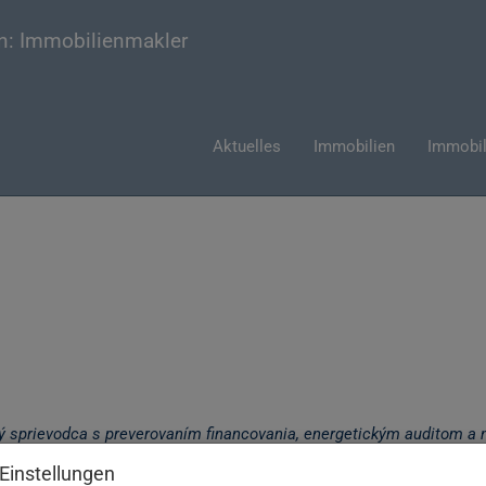
najať vo
Aktuelles
Immobilien
Immobil
pri
 aktualizácie nájomného p
cký sprievodca s preverovaním financovania, energetickým auditom 
Einstellungen