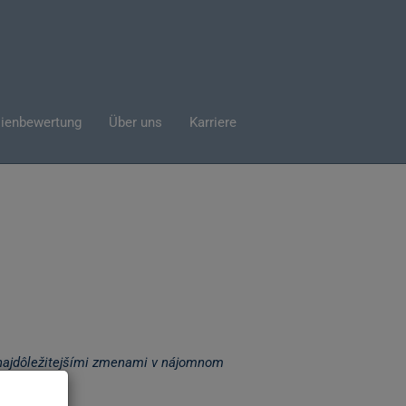
ienbewertung
Über uns
Karriere
ráva
a najdôležitejšími zmenami v nájomnom