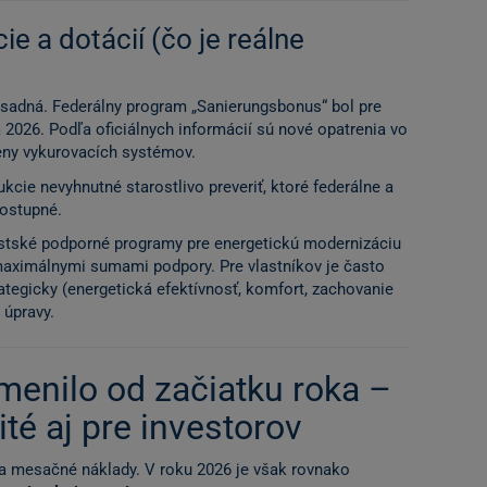
ie a dotácií (čo je reálne
zásadná. Federálny program „Sanierungsbonus“ bol pre
a 2026. Podľa oficiálnych informácií sú nové opatrenia vo
eny vykurovacích systémov.
ukcie nevyhnutné starostlivo preveriť, ktoré federálne a
dostupné.
estské podporné programy pre energetickú modernizáciu
aximálnymi sumami podpory. Pre vlastníkov je často
ategicky (energetická efektívnosť, komfort, zachovanie
 úpravy.
menilo od začiatku roka –
ité aj pre investorov
a mesačné náklady. V roku 2026 je však rovnako