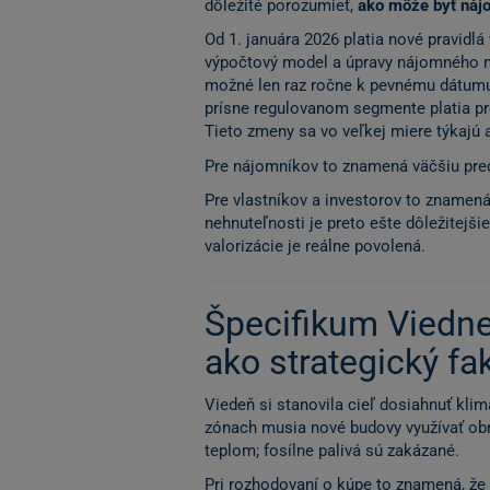
dôležité porozumieť,
ako môže byť náj
Od 1. januára 2026 platia nové pravidl
výpočtový model a úpravy nájomného n
možné len raz ročne k pevnému dátumu
prísne regulovanom segmente platia pr
Tieto zmeny sa vo veľkej miere týkajú 
Pre nájomníkov to znamená väčšiu pre
Pre vlastníkov a investorov to znamená
nehnuteľnosti je preto ešte dôležitejšie
valorizácie je reálne povolená.
Špecifikum Viedne
ako strategický fa
Viedeň si stanovila cieľ dosiahnuť klim
zónach musia nové budovy využívať obn
teplom; fosílne palivá sú zakázané.
Pri rozhodovaní o kúpe to znamená, že