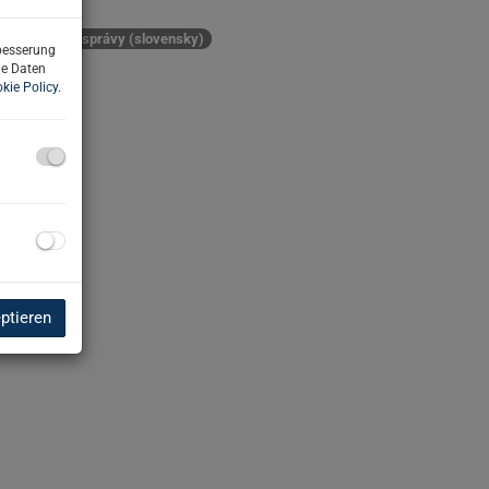
nské realitné správy (slovensky)
rbesserung
ne Daten
kie Policy
.
eptieren