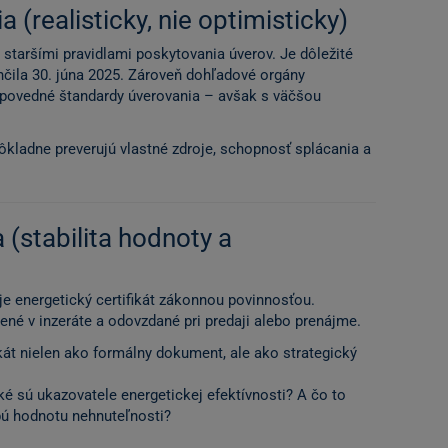
 (realisticky, nie optimisticky)
 staršími pravidlami poskytovania úverov. Je dôležité
nčila 30. júna 2025. Zároveň dohľadové orgány
odpovedné štandardy úverovania – avšak s väčšou
ôkladne preverujú vlastné zdroje, schopnosť splácania a
 (stabilita hodnoty a
je energetický certifikát zákonnou povinnosťou.
né v inzeráte a odovzdané pri predaji alebo prenájme.
kát nielen ako formálny dokument, ale ako strategický
ké sú ukazovatele energetickej efektívnosti? A čo to
ú hodnotu nehnuteľnosti?