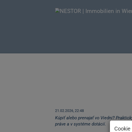
Kúpiť alebo pre
Viedni: pomoc 
rozhodovaní,
financovanie a
21.02.2026, 22:48
Kúpiť alebo prenajať vo Viedni? Prakti
práve a v systéme dotácií.
Cookie 