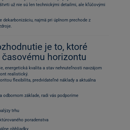
tvrti už nie sú len technickými detailmi, ale kľúčovými
e dekarbonizáciu, najmä pri úplnom prechode z
zdroje.
zhodnutie je to, ktoré
 časovému horizontu
e, energetická kvalita a stav nehnuteľnosti navzájom
nt realistický.
ritou flexibilita, predvídateľné náklady a aktuálna
na odbornom základe, radi vás podporíme
alýzy trhu
ruktúrovaného poradenstva
tuálne obhliadky