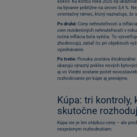
šokov. Ku koncu roka 2025 sa ukazovat
na bývanie približne na úrovni 3,4 %. N
orientačný rámec, ktorý naznačuje, že 
Po druhé:
Ceny nehnuteľností a inflácia
cien rezidenčných nehnuteľností v roku
ročná inflácia bola vyššia. To vysvetľu
zhodnocujú, zatiaľ čo pri objektoch vyž
vyjednávanie.
Po tretie:
Ponuka zostáva štrukturálne
ukazujú výrazný pokles nových bytovýc
aj vo Viedni zostane počet novostavieb 
rozhodovanie pri kúpe aj prenájme.
Kúpa: tri kontroly,
skutočne rozhodu
Kúpa nie je len otázkou ceny – ale pr
nesprávnym rozhodnutiam: