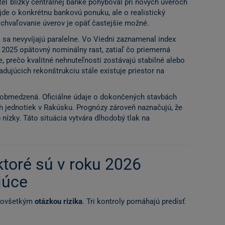
eľ blízky centrálnej banke pohyboval pri nových úveroch
ejde o konkrétnu bankovú ponuku, ale o realistický
schvaľovanie úverov je opäť častejšie možné.
 sa nevyvíjajú paralelne. Vo Viedni zaznamenal index
 2025 opätovný nominálny rast, zatiaľ čo priemerná
je, prečo kvalitné nehnuteľnosti zostávajú stabilné alebo
adujúcich rekonštrukciu stále existuje priestor na
 obmedzená. Oficiálne údaje o dokončených stavbách
h jednotiek v Rakúsku. Prognózy zároveň naznačujú, že
nízky. Táto situácia vytvára dlhodobý tlak na
 ktoré sú v roku 2026
júce
edovšetkým
otázkou rizika
. Tri kontroly pomáhajú predísť