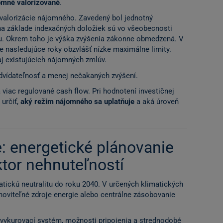
omné valorizované
.
á valorizácie nájomného. Zavedený bol jednotný
a základe indexačných doložiek sú vo všeobecnosti
. Okrem toho je výška zvýšenia zákonne obmedzená. V
e nasledujúce roky obzvlášť nízke maximálne limity.
aj existujúcich nájomných zmlúv.
dvídateľnosť a menej nečakaných zvýšení.
 viac regulované cash flow. Pri hodnotení investičnej
 určiť,
aký režim nájomného sa uplatňuje
a aká úroveň
: energetické plánovanie
ktor nehnuteľností
atickú neutralitu do roku 2040. V určených klimatických
oviteľné zdroje energie alebo centrálne zásobovanie
 vykurovací systém, možnosti pripojenia a strednodobé