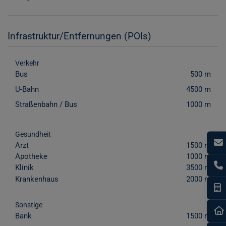
Infrastruktur/Entfernungen (POIs)
Verkehr
Bus
500 m
U-Bahn
4500 m
Straßenbahn / Bus
1000 m
Gesundheit
Arzt
1500 m
Apotheke
1000 m
Klinik
3500 m
Krankenhaus
2000 m
I
Sonstige
Bank
1500 m