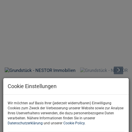
Beschreibung
Cookie Einstellungen
Tolles
Grundstück in Wien
- Bauträger aufgepasst!
Wir möchten auf Basis Ihrer (jederzeit widerrufbaren) Einwilligung
Cookies zum Zweck der Verbesserung unserer Website sowie zur Analyse
-----------------------------------------
Ihres Userverhaltens verwenden, die dazu personenbezogene Daten
www.immonestor.at
- Weitere ähnliche
Immobilien
finden Sie
verarbeiten. Nähere Informationen finden Sie in unserer
auf unserer Homepage!
Datenschutzerklärung
und unserer
Cookie Policy
.
Sie verkaufen Ihre Immobilie oder kennen jemanden? Jetzt bei