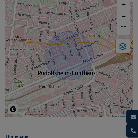
+
−
Tiles ©
basemap.at
Homepage