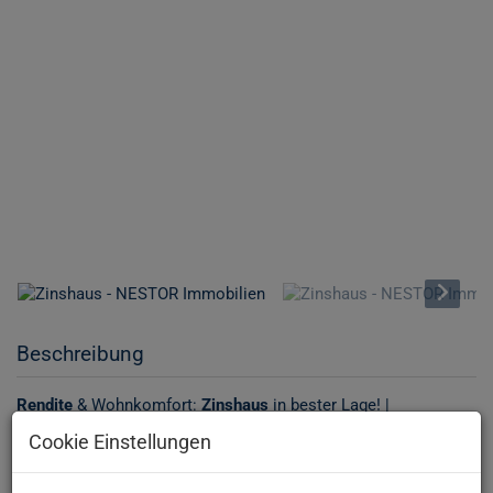
Beschreibung
Rendite
& Wohnkomfort:
Zinshaus
in bester Lage! |
Dachgeschossausbau
Cookie Einstellungen
-----------------------------------------
www.immonestor.at
- Weitere ähnliche
Immobilien
finden Sie