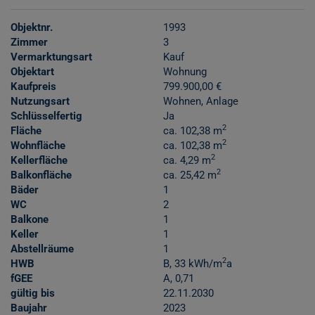
Objektnr.
1993
Zimmer
3
Vermarktungsart
Kauf
Objektart
Wohnung
Kaufpreis
799.900,00 €
Nutzungsart
Wohnen
Anlage
Schlüsselfertig
Ja
2
Fläche
ca. 102,38 m
2
Wohnfläche
ca. 102,38 m
2
Kellerfläche
ca. 4,29 m
2
Balkonfläche
ca. 25,42 m
Bäder
1
WC
2
Balkone
1
Keller
1
Abstellräume
1
2
HWB
B, 33 kWh/m
a
fGEE
A, 0,71
gültig bis
22.11.2030
Baujahr
2023