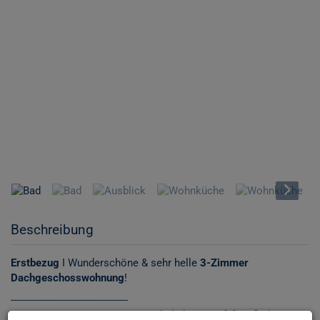
Beschreibung
Erstbezug
I Wunderschöne & sehr helle
3-Zimmer
Dachgeschosswohnung
!
-----------------------------------------
www.immonestor.at
- Weitere ähnliche
Immobilien
finden Sie