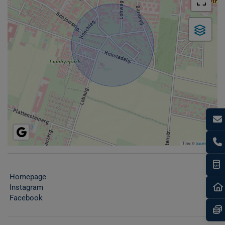
Tiles ©
basemap.at
I
Homepage
Instagram
Facebook