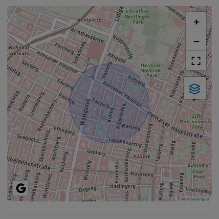
+
−
Tiles ©
basemap.at