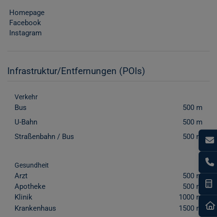
Homepage
Facebook
Instagram
Infrastruktur/Entfernungen (POIs)
Verkehr
Bus
500 m
U-Bahn
500 m
Straßenbahn / Bus
500 m
Gesundheit
Arzt
500 m
I
Apotheke
500 m
Klinik
1000 m
Krankenhaus
1500 m