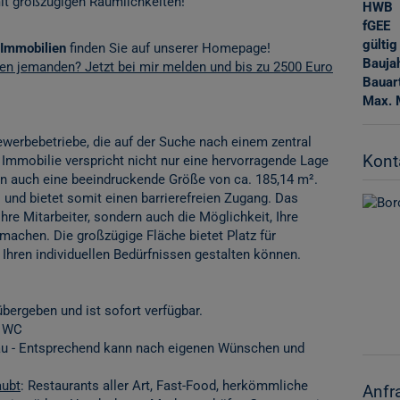
it großzügigen Räumlichkeiten!
HWB
fGEE
gültig
Immobilien
finden Sie auf unserer Homepage!
Bauja
nen jemanden? Jetzt bei mir melden und bis zu 2500 Euro
Bauar
Max. 
Gewerbebetriebe, die auf der Suche nach einem zentral
Kont
 Immobilie verspricht nicht nur eine hervorragende Lage
rn auch eine beeindruckende Größe von ca. 185,14 m².
und bietet somit einen barrierefreien Zugang. Das
Ihre Mitarbeiter, sondern auch die Möglichkeit, Ihre
 machen. Die großzügige Fläche bietet Platz für
Ihren individuellen Bedürfnissen gestalten können.
bergeben und ist sofort verfügbar.
m WC
bau - Entsprechend kann nach eigenen Wünschen und
aubt
: Restaurants aller Art, Fast-Food, herkömmliche
Anfr