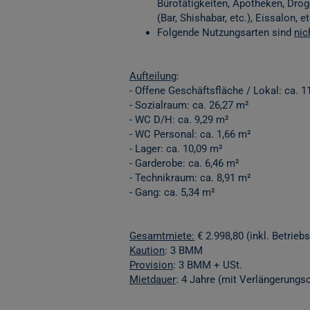
Bürotätigkeiten, Apotheken, Dr
(Bar, Shishabar, etc.), Eissalon, et
Folgende Nutzungsarten sind
nic
Aufteilung
:
- Offene Geschäftsfläche / Lokal: ca. 1
- Sozialraum: ca. 26,27 m²
- WC D/H: ca. 9,29 m²
- WC Personal: ca. 1,66 m²
- Lager: ca. 10,09 m²
- Garderobe: ca. 6,46 m²
- Technikraum: ca. 8,91 m²
- Gang: ca. 5,34 m²
Gesamtmiete:
€ 2.998,80 (inkl. Betriebskos
Kaution
: 3 BMM
Provision
: 3 BMM + USt.
Mietdauer
: 4 Jahre (mit Verlängerungso