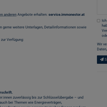
len anderen
Angebote erhalten:
service.immonestor.at
Ich
hab
en gerne weitere Unterlagen, Detailinformationen sowie
Ver
ode
 zur Verfügung:
Wir ve
Daten,
S
schrift.
er:innen zuverlässig bis zur Schlüsselübergabe – und
 auch bei Themen wie Energieverträgen,