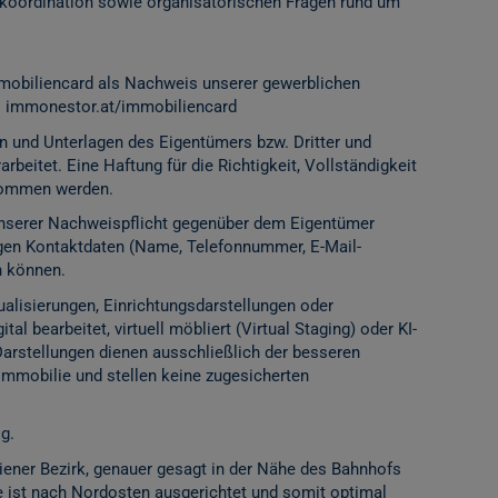
ordination sowie organisatorischen Fragen rund um
mobiliencard als Nachweis unserer gewerblichen
:
immonestor.at/immobiliencard
n und Unterlagen des Eigentümers bzw. Dritter und
rbeitet. Eine Haftung für die Richtigkeit, Vollständigkeit
rnommen werden.
 unserer Nachweispflicht gegenüber dem Eigentümer
igen Kontaktdaten (Name, Telefonnummer, E-Mail-
n können.
alisierungen, Einrichtungsdarstellungen oder
l bearbeitet, virtuell möbliert (Virtual Staging) oder KI-
Darstellungen dienen ausschließlich der besseren
Immobilie und stellen keine zugesicherten
g.
iener Bezirk, genauer gesagt in der Nähe des Bahnhofs
he ist nach Nordosten ausgerichtet und somit optimal