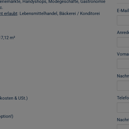
ogeriemärkte, Handyshops, Modegeschäfte, Gastronomie
c.
E-Mail
ht erlaubt
: Lebensmittelhandel, Bäckerei / Konditorei
Anred
17,12 m²
Vorn
Nach
Telef
ten & USt.)​​​​​​
ption!)
Nachr