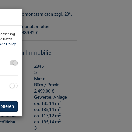
ion:
3 Bruttomonatsmieten zzgl. 20%
n:
3 Bruttomonatsmieten
bührung:
1.439,42 €
rbesserung
ne Daten
kie Policy
.
sdaten zur Immobilie
nr.
2845
er
5
rktungsart
Miete
art
Büro / Praxis
(exkl. USt.)
2.499,00 €
ngsart
Gewerbe
Anlage
2
e
ca. 185,14 m
eptieren
2
läche
ca. 185,14 m
2
ufsfläche
ca. 117,12 m
2
tfläche
ca. 185,14 m
3