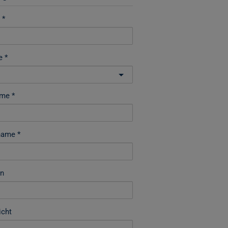
e
ame
name
on
icht