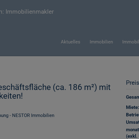
Aktuelles
Immobilien
Immobil
Prei
schäftsfläche (ca. 186 m²) mit
eiten!
Gesamt
Miete:
Betri
Umsat
monat
(exkl. 