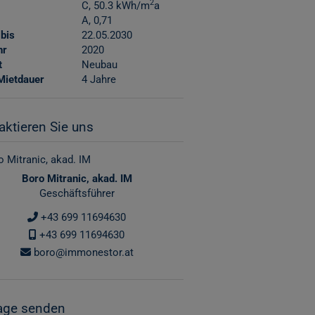
2
C, 50.3 kWh/m
a
A, 0,71
 bis
22.05.2030
hr
2020
t
Neubau
Mietdauer
4 Jahre
aktieren Sie uns
Boro Mitranic, akad. IM
Geschäftsführer
+43 699 11694630
+43 699 11694630
boro@immonestor.at
age senden