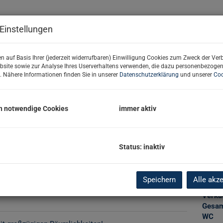
Provis
Einstellungen
USt.
Kautio
Verge
n auf Basis Ihrer (jederzeit widerrufbaren) Einwilligung Cookies zum Zweck der Ve
bsite sowie zur Analyse Ihres Userverhaltens verwenden, die dazu personenbezoge
. Nähere Informationen finden Sie in unserer
Datenschutzerklärung
und unserer
Coo
Basi
h notwendige Cookies
immer aktiv
Objekt
Zimm
Verma
Objekt
Status: inaktiv
Miete 
Nutzu
Fläch
Speichern
Alle akz
Nutzf
Verka
Gesam
WC