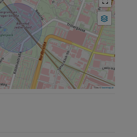
Tiles ©
basemap.at