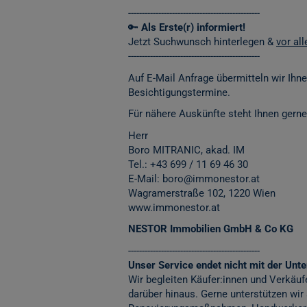
------------------------------------------------
🔑
Als Erste(r) informiert!
Jetzt Suchwunsch hinterlegen &
vor al
------------------------------------------------
Auf E-Mail Anfrage übermitteln wir Ihn
Besichtigungstermine.
Für nähere Auskünfte steht Ihnen gerne
Herr
Boro MITRANIC, akad. IM
Tel.: +43 699 / 11 69 46 30
E-Mail: boro@immonestor.at
Wagramerstraße 102, 1220 Wien
www.immonestor.at
NESTOR Immobilien GmbH & Co KG
------------------------------------------------
Unser Service endet nicht mit der Unter
Wir begleiten Käufer:innen und Verkäuf
darüber hinaus. Gerne unterstützen wir