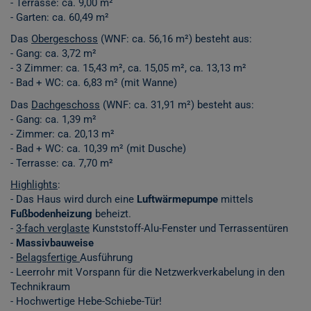
- Terrasse: ca. 9,00 m²
- Garten: ca. 60,49 m²
Das
Obergeschoss
(WNF: ca. 56,16 m²) besteht aus:
- Gang: ca. 3,72 m²
- 3 Zimmer: ca. 15,43 m², ca. 15,05 m², ca. 13,13 m²
- Bad + WC: ca. 6,83 m² (mit Wanne)
Das
Dachgeschoss
(WNF: ca. 31,91 m²) besteht aus:
- Gang: ca. 1,39 m²
- Zimmer: ca. 20,13 m²
- Bad + WC: ca. 10,39 m² (mit Dusche)
- Terrasse: ca. 7,70 m²
Highlights
:
- Das Haus wird durch eine
Luftwärmepumpe
mittels
Fußbodenheizung
beheizt.
-
3-fach verglaste
Kunststoff-Alu-Fenster und Terrassentüren
-
Massivbauweise
-
Belagsfertige
Ausführung
- Leerrohr mit Vorspann für die Netzwerkverkabelung in den
Technikraum
- Hochwertige Hebe-Schiebe-Tür!