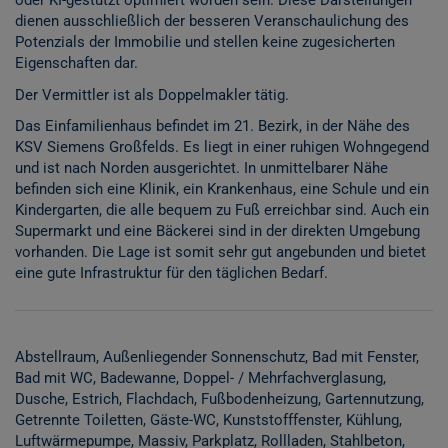
oder KI-gestützt optimiert worden sein. Diese Darstellungen
dienen ausschließlich der besseren Veranschaulichung des
Potenzials der Immobilie und stellen keine zugesicherten
Eigenschaften dar.
Der Vermittler ist als Doppelmakler tätig.
Das Einfamilienhaus befindet im 21. Bezirk, in der Nähe des
KSV Siemens Großfelds. Es liegt in einer ruhigen Wohngegend
und ist nach Norden ausgerichtet. In unmittelbarer Nähe
befinden sich eine Klinik, ein Krankenhaus, eine Schule und ein
Kindergarten, die alle bequem zu Fuß erreichbar sind. Auch ein
Supermarkt und eine Bäckerei sind in der direkten Umgebung
vorhanden. Die Lage ist somit sehr gut angebunden und bietet
eine gute Infrastruktur für den täglichen Bedarf.
Abstellraum
Außenliegender Sonnenschutz
Bad mit Fenster
Bad mit WC
Badewanne
Doppel- / Mehrfachverglasung
Dusche
Estrich
Flachdach
Fußbodenheizung
Gartennutzung
Getrennte Toiletten
Gäste-WC
Kunststofffenster
Kühlung
Luftwärmepumpe
Massiv
Parkplatz
Rollladen
Stahlbeton