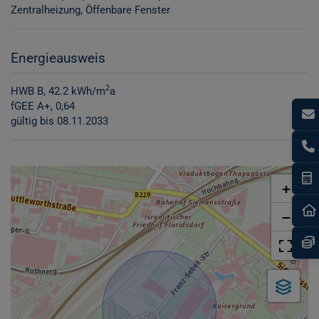
Zentralheizung
Öffenbare Fenster
Energieausweis
2
HWB
B, 42.2 kWh/m
a
fGEE
A+, 0,64
gültig bis
08.11.2033
I
+
−