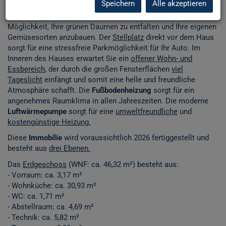
Speichern
Alle akzeptieren
Sonne auf Ihrer Haut spüren und den Alltag hinter sich lassen.
Der liebevoll angelegte
Garten
bietet Ihnen zudem die
Möglichkeit, Ihre grünen Daumen zu entfalten und Ihre eigenen
Gemüsesorten anzubauen. Der
Stellplatz
direkt vor dem Haus
sorgt für eine stressfreie Parkmöglichkeit für Ihr Auto. Im
Inneren des Hauses erwartet Sie ein
offener Wohn- und
Essbereich
, der durch die großen Fensterflächen
viel
Tageslicht
einfängt und somit eine helle und freundliche
Atmosphäre schafft. Die
Fußbodenheizung
sorgt für ein
angenehmes Raumklima in allen Jahreszeiten. Die moderne
Luftwärmepumpe
sorgt für eine
umweltfreundliche
und
kostengünstige Heizung.
Diese
Immobilie
wird voraussichtlich 2026 fertiggestellt und
besteht aus
drei Ebenen.
Das
Erdgeschoss
(WNF: ca. 46,32 m²) besteht aus:
- Vorraum: ca. 3,17 m²
- Wohnküche: ca. 30,93 m²
- WC: ca. 1,71 m²
- Abstellraum: ca. 4,69 m²
- Technik: ca. 5,82 m²