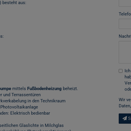
 besteht aus:
Telef
Nachr
s:
Ich
hab
Ver
pumpe
mittels
Fußbodenheizung
beheizt.
ode
r und Terrassentüren
Wir ve
erkverkabelung in den Technikraum
Daten,
 Photovoltaikanlage
aden: Elektrisch bedienbar
S
eitlichen Glaslichte in Milchglas