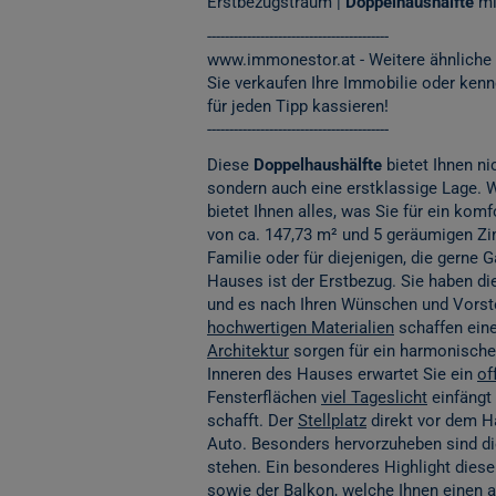
Erstbezugstraum |
Doppelhaushälfte
mi
-----------------------------------------
www.immonestor.at
- Weitere ähnliche
Sie verkaufen Ihre Immobilie oder ken
für jeden Tipp kassieren!
-----------------------------------------
Diese
Doppelhaushälfte
bietet Ihnen n
sondern auch eine erstklassige Lage.
bietet Ihnen alles, was Sie für ein ko
von ca. 147,73 m² und 5 geräumigen Z
Familie oder für diejenigen, die gerne
Hauses ist der Erstbezug. Sie haben die
und es nach Ihren Wünschen und Vorste
hochwertigen Materialien
schaffen eine
Architektur
sorgen für ein harmonische
Inneren des Hauses erwartet Sie ein
of
Fensterflächen
viel Tageslicht
einfängt
schafft. Der
Stellplatz
direkt vor dem Ha
Auto. Besonders hervorzuheben sind di
stehen. Ein besonderes Highlight dies
sowie der
Balkon
, welche Ihnen einen