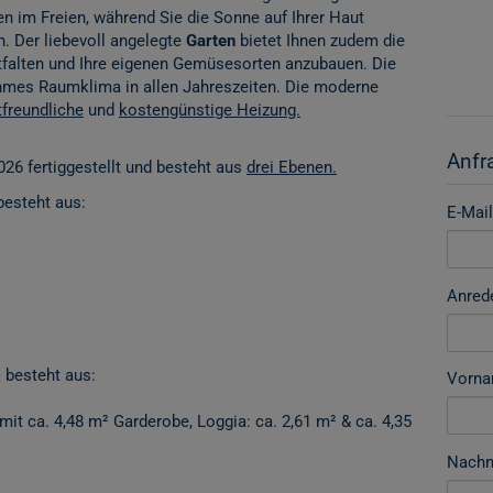
n im Freien, während Sie die Sonne auf Ihrer Haut
n. Der liebevoll angelegte
Garten
bietet Ihnen zudem die
tfalten und Ihre eigenen Gemüsesorten anzubauen. Die
ehmes Raumklima in allen Jahreszeiten. Die moderne
freundliche
und
kostengünstige Heizung.
Anfr
026 fertiggestellt und besteht aus
drei Ebenen.
besteht aus:
E-Mail
Anred
 besteht aus:
Vorn
(mit ca. 4,48 m² Garderobe, Loggia: ca. 2,61 m² & ca. 4,35
Nach