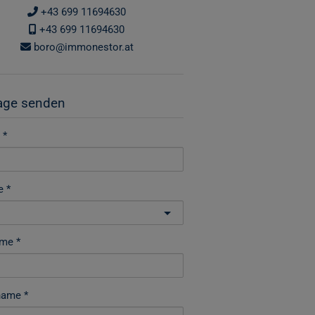
+43 699 11694630
+43 699 11694630
boro@immonestor.at
age senden
e
ame
name