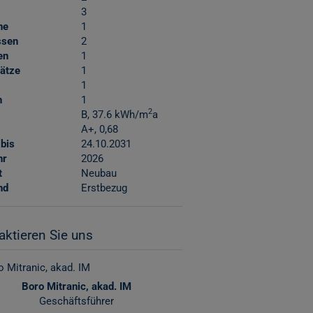
3
ne
1
ssen
2
en
1
lätze
1
1
n
1
2
B, 37.6 kWh/m
a
A+, 0,68
 bis
24.10.2031
hr
2026
t
Neubau
nd
Erstbezug
aktieren Sie uns
Boro Mitranic, akad. IM
Geschäftsführer