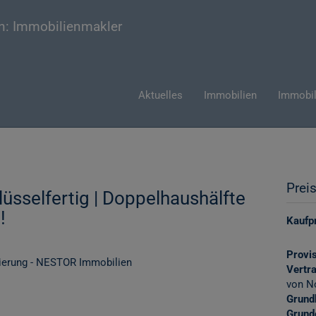
Aktuelles
Immobilien
Immobil
Prei
üsselfertig | Doppelhaushälfte
!
Kaufpr
Provis
Vertr
von N
Grund
Grund