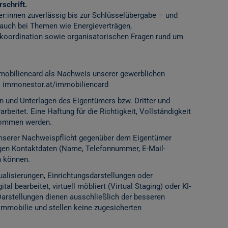
schrift.
er:innen zuverlässig bis zur Schlüsselübergabe – und
 auch bei Themen wie Energieverträgen,
ordination sowie organisatorischen Fragen rund um
mobiliencard als Nachweis unserer gewerblichen
:
immonestor.at/immobiliencard
n und Unterlagen des Eigentümers bzw. Dritter und
rbeitet. Eine Haftung für die Richtigkeit, Vollständigkeit
rnommen werden.
 unserer Nachweispflicht gegenüber dem Eigentümer
igen Kontaktdaten (Name, Telefonnummer, E-Mail-
n können.
alisierungen, Einrichtungsdarstellungen oder
l bearbeitet, virtuell möbliert (Virtual Staging) oder KI-
Darstellungen dienen ausschließlich der besseren
Immobilie und stellen keine zugesicherten