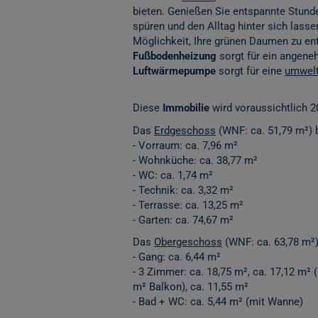
bieten. Genießen Sie entspannte Stunde
spüren und den Alltag hinter sich lasse
Möglichkeit, Ihre grünen Daumen zu en
Fußbodenheizung
sorgt für ein angen
Luftwärmepumpe
sorgt für eine
umwelt
Diese
Immobilie
wird voraussichtlich 2
Das
Erdgeschoss
(WNF: ca. 51,79 m²) 
- Vorraum: ca. 7,96 m²
- Wohnküche: ca. 38,77 m²
- WC: ca. 1,74 m²
- Technik: ca. 3,32 m²
- Terrasse: ca. 13,25 m²
- Garten: ca. 74,67 m²
Das
Obergeschoss
(WNF: ca. 63,78 m²)
- Gang: ca. 6,44 m²
- 3 Zimmer: ca. 18,75 m², ca. 17,12 m² 
m² Balkon), ca. 11,55 m²
- Bad + WC: ca. 5,44 m² (mit Wanne)