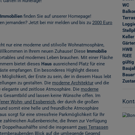
t Garten in Ruhelage!
WC
Balko
Immobilien
finden Sie auf unserer Homepage!
Terra
nen jemanden? Jetzt bei mir melden und bis zu
2000 Euro
Loggi
Stellp
Keller
Gärte
icht nur eine moderne und stilvolle Wohnatmosphäre,
HWB
 Willkommen in Ihrem neuen Zuhause! Diese
Immobilie
fGEE
mfortables und modernes Leben brauchen. Mit einer Fläche
gültig
immern bietet dieses
Haus
ausreichend Platz für eine
Bauja
 Gäste empfangen. Ein besonderes Highlight dieses
Bauar
 Möglichkeit, der Erste zu sein, der in diesem Haus lebt
Zusta
llungen zu gestalten. Die
moderne Architektur
und die
 elegante und zeitlose Atmosphäre. Die
moderne
s Gesamtbild und lassen keine Wünsche offen. Im
Kont
fener Wohn- und Essbereich
, der durch die großen
 und somit eine helle und freundliche Atmosphäre
us sorgt für eine stressfreie Parkmöglichkeit für Ihr
e zahlreichen Außenbereiche, die Ihnen zur Verfügung
er Doppelhaushälfte sind die insgesamt
zwei Terrassen
 atemberaubenden Blick auf die umliegende Gegend