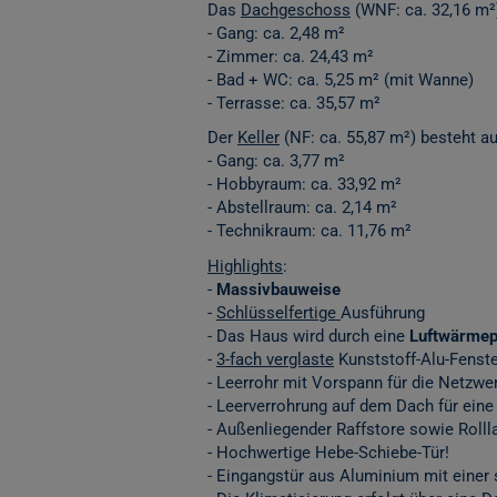
Das
Dachgeschoss
(WNF: ca. 32,16 m²)
- Gang: ca. 2,48 m²
- Zimmer: ca. 24,43 m²
- Bad + WC: ca. 5,25 m² (mit Wanne)
- Terrasse: ca. 35,57 m²
Der
Keller
(NF: ca. 55,87 m²) besteht au
- Gang: ca. 3,77 m²
- Hobbyraum: ca. 33,92 m²
- Abstellraum: ca. 2,14 m²
- Technikraum: ca. 11,76 m²
Highlights
:
-
Massivbauweise
-
Schlüsselfertige
Ausführung
​​​​- Das Haus wird durch eine
Luftwärme
-
3-fach verglaste
Kunststoff-Alu-Fenste
- Leerrohr mit Vorspann für die Netzw
- Leerverrohrung auf dem Dach für eine
- Außenliegender Raffstore sowie Rolll
- Hochwertige Hebe-Schiebe-Tür!
- Eingangstür aus Aluminium mit einer s