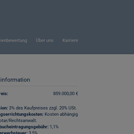
ienbewertung
Über uns
Karriere
sinformation
eis:
859.000,00 €
ion:
3% des Kaufpreises zzgl. 20% USt.
agserrichtungskosten:
Kosten abhängig
otar/Rechtsanwalt.
bucheintragungsgebühr:
1,1%
erwerbsteuer:
3,5%