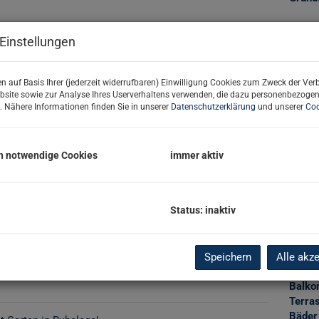
Einstellungen
Basi
n auf Basis Ihrer (jederzeit widerrufbaren) Einwilligung Cookies zum Zweck der Ve
Objekt
bsite sowie zur Analyse Ihres Userverhaltens verwenden, die dazu personenbezoge
Zimm
. Nähere Informationen finden Sie in unserer
Datenschutzerklärung
und unserer
Coo
Verma
Objekt
Kaufp
h notwendige Cookies
immer aktiv
Nutzu
Schlüs
Fläch
Status: inaktiv
Wohnf
Nutzf
Garte
Keller
Speichern
Alle akz
Loggi
Balko
Terra
Bäder