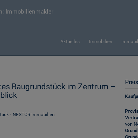
Aktuelles
Immobilien
Immobil
Prei
ftes Baugrundstück im Zentrum –
blick
Kaufpr
Provis
Vertr
von N
Grund
Grund