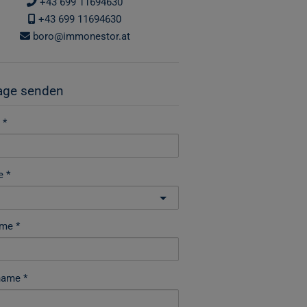
+43 699 11694630
+43 699 11694630
boro@immonestor.at
age senden
e
ame
name