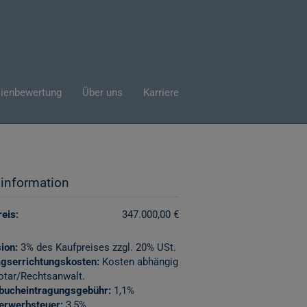
ienbewertung
Über uns
Karriere
sinformation
eis:
347.000,00 €
ion:
3% des Kaufpreises zzgl. 20% USt.
agserrichtungskosten:
Kosten abhängig
otar/Rechtsanwalt.
bucheintragungsgebühr:
1,1%
erwerbsteuer:
3,5%