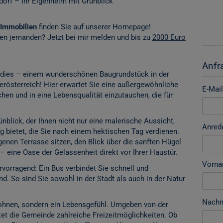
dorf – Ihr Eigenheim mit Grünblick
Immobilien
finden Sie auf unserer Homepage!
nen jemanden? Jetzt bei mir melden und bis zu
2000 Euro
Anfr
dies – einem wunderschönen Baugrundstück in der
erösterreich! Hier erwartet Sie eine außergewöhnliche
E-Mail
chen und in eine Lebensqualität einzutauchen, die für
blick, der Ihnen nicht nur eine malerische Aussicht,
Anred
 bietet, die Sie nach einem hektischen Tag verdienen.
eigenen Terrasse sitzen, den Blick über die sanften Hügel
– eine Oase der Gelassenheit direkt vor Ihrer Haustür.
Vorn
rvorragend: Ein Bus verbindet Sie schnell und
d. So sind Sie sowohl in der Stadt als auch in der Natur
Nach
Wohnen, sondern ein Lebensgefühl. Umgeben von der
etet die Gemeinde zahlreiche Freizeitmöglichkeiten. Ob