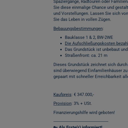
Spaziergänge, Radtouren oder Familien
Sie diese einmalige Chance und gestal
und Vorstellungen. Lassen Sie sich vo
Sie das Leben in vollen Zügen.
Bebauungsbestimmungen
:
Bauklasse 1 & 2, BW-2WE
Die Aufschließungskosten bezahl
Das Grundstück ist unbebaut und 
Straßenfront: ca. 21 m
Dieses Grundstück zeichnet sich durch
sind überwiegend Einfamilienhäuser zu f
gepaart mit schneller Erreichbarkeit al
Kaufpreis
: € 347.000,-
Provision
: 3% + USt.
Finanzierungshilfe wird geboten!
------------------------------------------------
🔑
Als Erste(r) informiert!