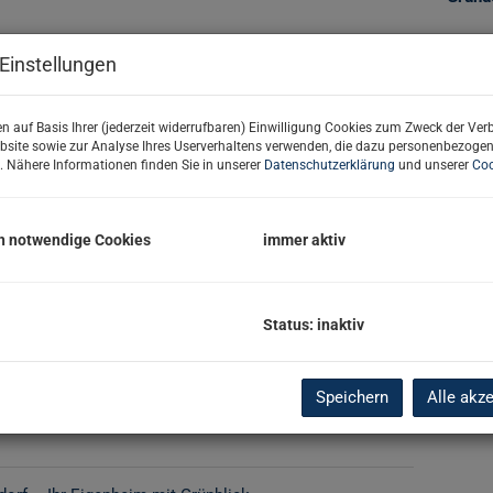
Einstellungen
Basi
n auf Basis Ihrer (jederzeit widerrufbaren) Einwilligung Cookies zum Zweck der Ve
Objekt
bsite sowie zur Analyse Ihres Userverhaltens verwenden, die dazu personenbezoge
Verma
. Nähere Informationen finden Sie in unserer
Datenschutzerklärung
und unserer
Coo
Objekt
Kaufp
Nutzu
h notwendige Cookies
immer aktiv
Fläch
Grund
Status: inaktiv
Kont
Speichern
Alle akz