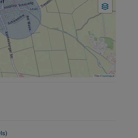
Tiles ©
basemap.at
Is)