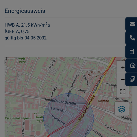
Energieausweis
2
HWB
A, 21.5 kWh/m
a
fGEE
A, 0,75
gültig bis
04.05.2032
I
+
−