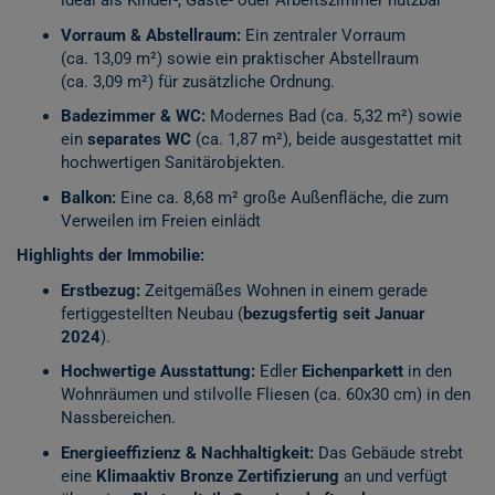
ideal als Kinder-, Gäste- oder Arbeitszimmer nutzbar
Vorraum & Abstellraum:
Ein zentraler Vorraum
(ca. 13,09 m²) sowie ein praktischer Abstellraum
(ca. 3,09 m²) für zusätzliche Ordnung.
Badezimmer & WC:
Modernes Bad (ca. 5,32 m²) sowie
ein
separates WC
(ca. 1,87 m²), beide ausgestattet mit
hochwertigen Sanitärobjekten.
Balkon:
Eine ca. 8,68 m² große Außenfläche, die zum
Verweilen im Freien einlädt
Highlights der Immobilie:
Erstbezug:
Zeitgemäßes Wohnen in einem gerade
fertiggestellten Neubau (
bezugsfertig seit Januar
2024
).
Hochwertige Ausstattung:
Edler
Eichenparkett
in den
Wohnräumen und stilvolle Fliesen (ca. 60x30 cm) in den
Nassbereichen.
Energieeffizienz & Nachhaltigkeit:
Das Gebäude strebt
eine
Klimaaktiv Bronze Zertifizierung
an und verfügt