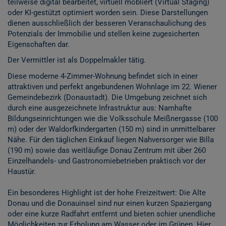
teilweise digital bearbeitet, virtuell möbliert (Virtual Staging)
oder KI-gestützt optimiert worden sein. Diese Darstellungen
dienen ausschließlich der besseren Veranschaulichung des
Potenzials der Immobilie und stellen keine zugesicherten
Eigenschaften dar.
Der Vermittler ist als Doppelmakler tätig.
Diese moderne 4-Zimmer-Wohnung befindet sich in einer
attraktiven und perfekt angebundenen Wohnlage im 22. Wiener
Gemeindebezirk (Donaustadt). Die Umgebung zeichnet sich
durch eine ausgezeichnete Infrastruktur aus: Namhafte
Bildungseinrichtungen wie die Volksschule Meißnergasse (100
m) oder der Waldorfkindergarten (150 m) sind in unmittelbarer
Nähe. Für den täglichen Einkauf liegen Nahversorger wie Billa
(190 m) sowie das weitläufige Donau Zentrum mit über 260
Einzelhandels- und Gastronomiebetrieben praktisch vor der
Haustür.
Ein besonderes Highlight ist der hohe Freizeitwert: Die Alte
Donau und die Donauinsel sind nur einen kurzen Spaziergang
oder eine kurze Radfahrt entfernt und bieten schier unendliche
Möglichkeiten zur Erholung am Wasser oder im Grünen. Hier