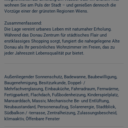
wohnen Sie am Puls der Stadt – und genießen dennoch die
Vorzüge einer der grünsten Regionen Wiens.
Zusammenfassend:
Die Lage vereint urbanes Leben mit naturnaher Erholung.
Während das Donau Zentrum für städtisches Flair und
erstklassiges Shopping sorgt, fungiert die nahegelegene Alte
Donau als Ihr persönliches Wohnzimmer im Freien, das zu
jeder Jahreszeit Lebensqualität pur bietet.
Außenliegender Sonnenschutz
Badewanne
Baubewilligung
Baugenehmigung
Besitzurkunde
Doppel- /
Mehrfachverglasung
Einbauküche
Fahrradraum
Fernwärme
Fertigparkett
Flachdach
Fußbodenheizung
Kinderspielplatz
Mansarddach
Massiv
Mechanische Be- und Entlüftung
Neubaustandard
Personenaufzug
Solarenergie
Stadtblick
Südbalkon / -terrasse
Zentralheizung
Zulassungsbescheid
klimaaktiv
Öffenbare Fenster