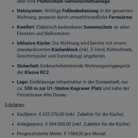
über eine
Photovoltaik-Gemeinschaftsanlage
.
Heizsystem:
Wohlige
Fußbodenheizung
in der gesamten
Wohnung, gespeist durch umweltfreundliche
Fernwärme
.
Komfort:
Elektrisch bedienbarer
Sonnenschutz
an allen
Fenstern und Balkontüren.
Inklusive Küche:
Die Wohnung wird bereits mit einem
standardisierten
Küchenblock
(inkl. E-Herd, Kühlschrank,
Geschirrspüler und Dunstabzug) angeboten.
Sicherheit:
Einbruchshemmende Wohnungseingangstür
der
Klasse RC2
.
Lage:
Erstklassige Infrastruktur in der Donaustadt, nur
ca.
500 m zur U1-Station Kagraner Platz
und nahe der
Freizeitoase Alte Donau
Eckdaten:
Kaufpreis: € 632.076,00 (inkl. Zubehör für die Küche).
Anlegerpreis: € 564.000,00 (inkl. Zubehör für die Küche).
Prognostizierte Miete: € 1584,00 pro Monat.