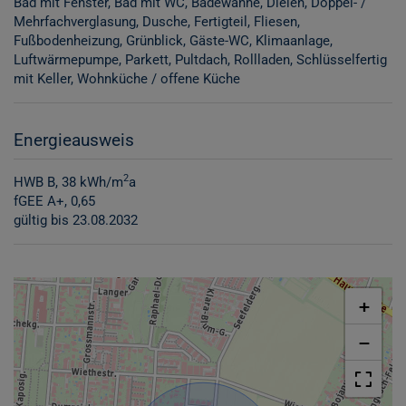
Bad mit Fenster
Bad mit WC
Badewanne
Dielen
Doppel- /
Mehrfachverglasung
Dusche
Fertigteil
Fliesen
Fußbodenheizung
Grünblick
Gäste-WC
Klimaanlage
Luftwärmepumpe
Parkett
Pultdach
Rollladen
Schlüsselfertig
mit Keller
Wohnküche / offene Küche
Energieausweis
2
HWB
B, 38 kWh/m
a
fGEE
A+, 0,65
gültig bis
23.08.2032
+
−