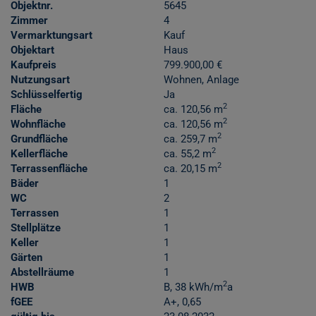
Objektnr.
5645
Zimmer
4
Vermarktungsart
Kauf
Objektart
Haus
Kaufpreis
799.900,00 €
Nutzungsart
Wohnen
Anlage
Schlüsselfertig
Ja
2
Fläche
ca. 120,56 m
2
Wohnfläche
ca. 120,56 m
2
Grundfläche
ca. 259,7 m
2
Kellerfläche
ca. 55,2 m
2
Terrassenfläche
ca. 20,15 m
Bäder
1
WC
2
Terrassen
1
Stellplätze
1
Keller
1
Gärten
1
Abstellräume
1
2
HWB
B, 38 kWh/m
a
fGEE
A+, 0,65