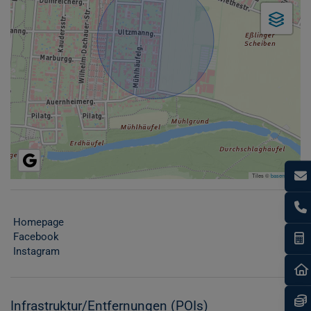
Tiles ©
basemap.at
Homepage
Facebook
I
Instagram
Infrastruktur/Entfernungen (POIs)