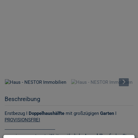
Beschreibung
Erstbezug I
Doppelhaushälfte
mit großzügigen
Garten
I
PROVISIONSFREI
-----------------------------------------
www.immonestor.at
- Weitere ähnliche
Immobilien
finden Sie