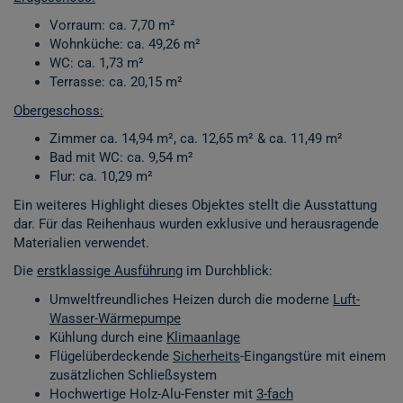
Vorraum: ca. 7,70 m²
Wohnküche: ca. 49,26 m²
WC: ca. 1,73 m²
Terrasse: ca. 20,15 m²
Obergeschoss:
Zimmer ca. 14,94 m², ca. 12,65 m² & ca. 11,49 m²
Bad mit WC: ca. 9,54 m²
Flur: ca. 10,29 m²
Ein weiteres Highlight dieses Objektes stellt die Ausstattung
dar. Für das Reihenhaus wurden exklusive und herausragende
Materialien verwendet.
Die
erstklassige Ausführung
im Durchblick:
Umweltfreundliches Heizen durch die moderne
Luft-
Wasser-Wärmepumpe
Kühlung durch eine
Klimaanlage
Flügelüberdeckende
Sicherheits
-Eingangstüre mit einem
zusätzlichen Schließsystem
Hochwertige Holz-Alu-Fenster mit
3-fach