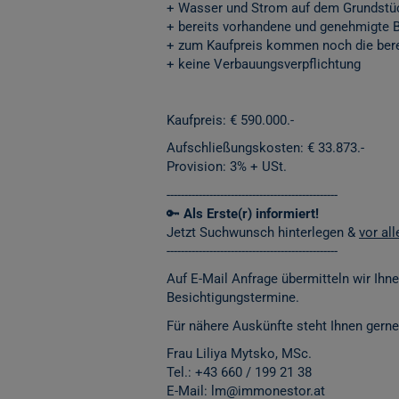
+ Wasser und Strom auf dem Grundst
+ bereits vorhandene und genehmigte B
+ zum Kaufpreis kommen noch die bere
+ keine Verbauungsverpflichtung
Kaufpreis: € 590.000.-
Aufschließungskosten: € 33.873.-
Provision: 3% + USt.
------------------------------------------------
🔑
Als Erste(r) informiert!
Jetzt Suchwunsch hinterlegen &
vor al
------------------------------------------------
Auf E-Mail Anfrage übermitteln wir Ihn
Besichtigungstermine.
Für nähere Auskünfte steht Ihnen gerne
Frau Liliya Mytsko, MSc.
Tel.:
+43 660 / 199 21 38
E-Mail: lm@immonestor.at