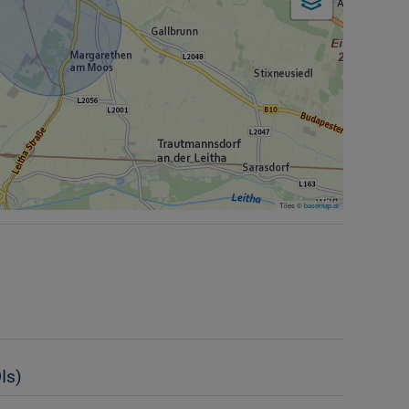
Tiles ©
basemap.at
Is)