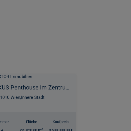
LUXUS Penthouse im Zentrum - Die Weltstadt!
1010 Wien,Innere Stadt
immer
Fläche
Kaufpreis
2
4
ca. 328,58 m
8.500.000,00 €