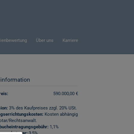
ienbewertung
Über uns
Karriere
sinformation
eis:
590.000,00 €
ion:
3% des Kaufpreises zzgl. 20% USt.
agserrichtungskosten:
Kosten abhängig
otar/Rechtsanwalt.
bucheintragungsgebühr:
1,1%
erwerbsteuer:
3,5%