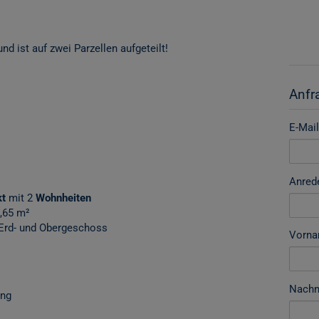
nd ist auf zwei Parzellen aufgeteilt!
Anfr
E-Mail
Anred
kt
mit 2
Wohnheiten
,65 m²
 Erd- und Obergeschoss
Vorn
Nach
ang