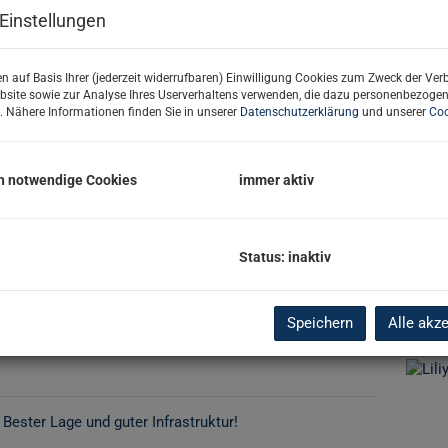
Einstellungen
Basi
n auf Basis Ihrer (jederzeit widerrufbaren) Einwilligung Cookies zum Zweck der Ve
bsite sowie zur Analyse Ihres Userverhaltens verwenden, die dazu personenbezoge
. Nähere Informationen finden Sie in unserer
Datenschutzerklärung
und unserer
Coo
Objekt
Verma
Objekt
h notwendige Cookies
immer aktiv
Kaufp
Nutzu
Fläch
Grund
Status: inaktiv
Kont
Speichern
Alle akz
 Bester Lage und guter Infrastruktur!