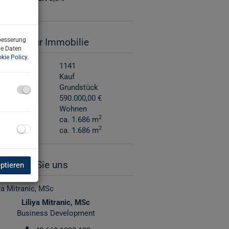
sdaten zur Immobilie
rbesserung
ne Daten
kie Policy
.
nr.
1141
rktungsart
Kauf
art
Grundstück
reis
590.000,00 €
ngsart
Wohnen
2
e
ca. 1.686 m
2
fläche
ca. 1.686 m
aktieren Sie uns
eptieren
Liliya Mitranic, MSc
Business Development