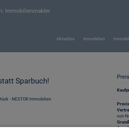
Aktuelles
Immobilien
Immobil
Prei
statt Sparbuch!
Kaufpr
Provis
Vertr
von N
Grund
Grund