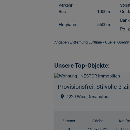
Verkehr
Sonst
Bus
1000 m
Geld
Bank
Flughafen
5500 m
Poliz
Angaben Entfernung Luftlinie / Quelle: OpenS
Unsere Top-Objekte:
1220 Wien,Donaustadt
Zimmer
Fläche
Kaufpr
2
3
ca. 57,33 m
381.000