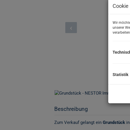
Cookie 
Wir möchte
unserer We
verarbeiten
Technisc
Statistik
Beschreibung
Zum Verkauf gelangt ein
Grundstück
in