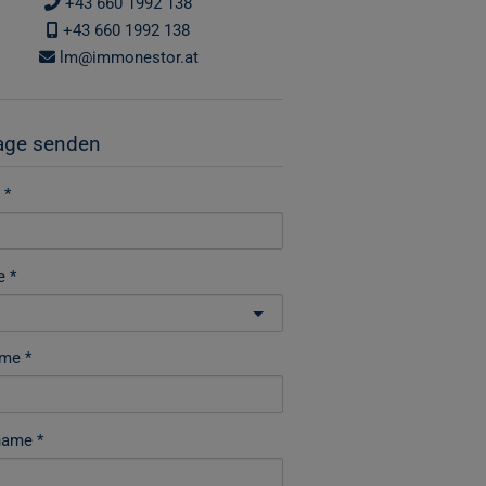
+43 660 1992 138
+43 660 1992 138
lm@immonestor.at
age senden
e
ame
name