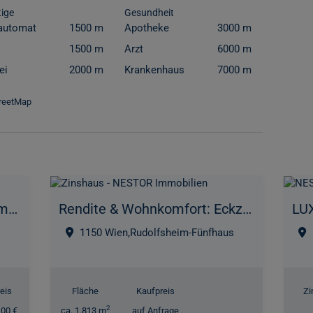
ige
Gesundheit
automat
1500 m
Apotheke
3000 m
1500 m
Arzt
6000 m
ei
2000 m
Krankenhaus
7000 m
treetMap
Provisionsfrei: Stilvolle 3-Zimmer-Wohnung mit Terrasse in urbaner Lage
Rendite & Wohnkomfort: Eckzinshaus in bester Lage! | Dachgeschossausbau
1150 Wien,Rudolfsheim-Fünfhaus
eis
Fläche
Kaufpreis
Z
2
,00 €
ca. 1.813 m
auf Anfrage