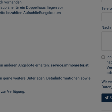
ück vorhanden
aupläne für ein Doppelhaus liegen vor
Telef
its bezahlten Aufschließungskosten
Nachr
Ich
hab
len anderen
Angebote erhalten:
service.immonestor.at
Ver
ode
en gerne weitere Unterlagen, Detailinformationen sowie
Wir ve
Daten,
 zur Verfügung:
S