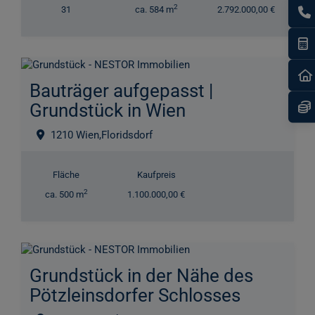
2
31
ca. 584 m
2.792.000,00 €
I
Bauträger aufgepasst |
Grundstück in Wien
1210 Wien,Floridsdorf
Fläche
Kaufpreis
2
ca. 500 m
1.100.000,00 €
Grundstück in der Nähe des
Pötzleinsdorfer Schlosses