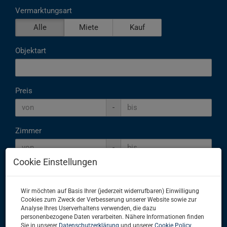
Vermarktungsart
Alle
Miete
Kauf
Objektart
Preis
-
Zimmer
-
Cookie Einstellungen
Wohnfläche (von/bis)
-
Wir möchten auf Basis Ihrer (jederzeit widerrufbaren) Einwilligung
Cookies zum Zweck der Verbesserung unserer Website sowie zur
Analyse Ihres Userverhaltens verwenden, die dazu
Weitere Suchoptionen
personenbezogene Daten verarbeiten. Nähere Informationen finden
Sie in unserer
Datenschutzerklärung
und unserer
Cookie Policy
.